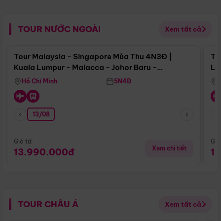
TOUR NƯỚC NGOÀI
Xem tất cả
Điểm nổi bật
Tour Malaysia - Singapore Mùa Thu 4N3Đ |
To
Kuala Lumpur - Malacca - Johor Baru -
Lử
Singapore
Hồ Chí Minh
5N4Đ
13/08
Giá từ:
Giá
Xem chi tiết
13.990.000đ
1
TOUR CHÂU Á
Xem tất cả
Điểm nổi bật