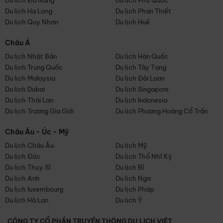
Du lịch Đà Nẵng
Du lịch Phú Quốc
Du lịch Hạ Long
Du lịch Phan Thiết
Du lịch Quy Nhơn
Du lịch Huế
Châu Á
Du lịch Nhật Bản
Du lịch Hàn Quốc
Du lịch Trung Quốc
Du lịch Tây Tạng
Du lịch Malaysia
Du lịch Đài Loan
Du lịch Dubai
Du lịch Singapore
Du lịch Thái Lan
Du lịch Indonesia
Du lịch Trương Gia Giới
Du lịch Phượng Hoàng Cổ Trấn
Châu Âu - Úc - Mỹ
Du lịch Châu Âu
Du lịch Mỹ
Du lịch Đức
Du lịch Thổ Nhĩ Kỳ
Du lịch Thụy Sĩ
Du lịch Bỉ
Du lịch Anh
Du lịch Nga
Du lịch luxembourg
Du lịch Pháp
Du lịch Hà Lan
Du lịch Ý
CÔNG TY CỔ PHẦN TRUYỀN THÔNG DU LỊCH VIỆT