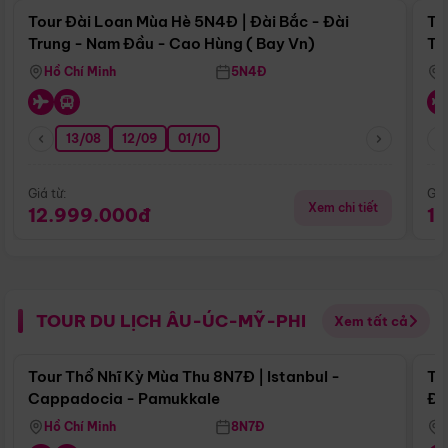
Tour Đài Loan Mùa Hè 5N4Đ | Đài Bắc - Đài
To
Trung - Nam Đầu - Cao Hùng ( Bay Vn)
Tr
Hồ Chí Minh
5N4Đ
13/08
12/09
01/10
Giá từ:
Giá
Xem chi tiết
12.999.000đ
1
TOUR DU LỊCH ÂU-ÚC-MỸ-PHI
Xem tất cả
Điểm nổi bật
Tour Thổ Nhĩ Kỳ Mùa Thu 8N7Đ | Istanbul -
To
Cappadocia - Pamukkale
Đế
Hồ Chí Minh
8N7Đ