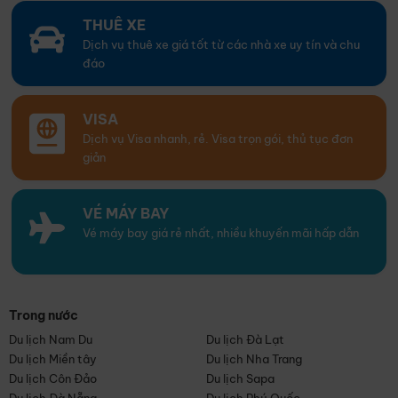
THUÊ XE
Dịch vụ thuê xe giá tốt từ các nhà xe uy tín và chu
đáo
VISA
Dịch vụ Visa nhanh, rẻ. Visa trọn gói, thủ tục đơn
giản
VÉ MÁY BAY
Vé máy bay giá rẻ nhất, nhiều khuyến mãi hấp dẫn
Trong nước
Du lịch Nam Du
Du lịch Đà Lạt
Du lịch Miền tây
Du lịch Nha Trang
Du lịch Côn Đảo
Du lịch Sapa