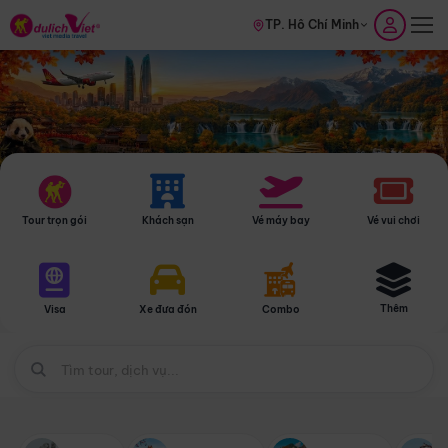
TP. Hồ Chí Minh
Tour trọn gói
Khách sạn
Vé máy bay
Vé vui chơi
Thêm
Visa
Xe đưa đón
Combo