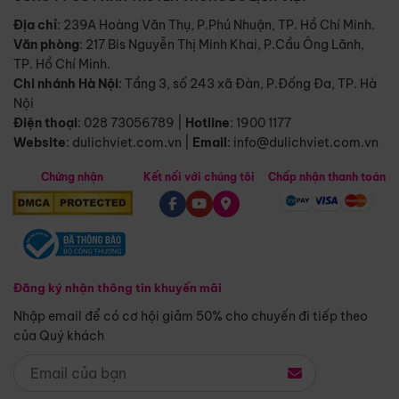
Địa chỉ
: 239A Hoàng Văn Thụ, P.Phú Nhuận, TP. Hồ Chí Minh.
Văn phòng
:
217 Bis Nguyễn Thị Minh Khai, P.Cầu Ông Lãnh,
TP. Hồ Chí Minh.
Chi nhánh Hà Nội
:
Tầng 3, số 243 xã Đàn, P.Đống Đa, TP. Hà
Nội
Điện thoại
:
028 73056789
|
Hotline
:
1900 1177
Website
:
dulichviet.com.vn
|
Email
:
info@dulichviet.com.vn
Chứng nhận
Kết nối với chúng tôi
Chấp nhận thanh toán
Đăng ký nhận thông tin khuyến mãi
Nhập email để có cơ hội giảm 50% cho chuyến đi tiếp theo
của Quý khách