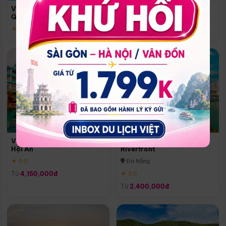
Quoc
Vinpearl Resort & Spa Phu
Phú Quốc
Quoc
★ 5.0
★ 5.0
Vinpearl Resort & Golf Nam
Melia Vinpearl Danang
Hội An
Riverfront
★ 5.0
Đà Nẵng
Từ
4,150,000đ
★ 5.0
Từ
2,400,000đ