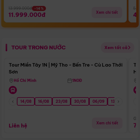
13.999.000đ
5.5
-14%
Xem chi tiết
11.999.000đ
4
TOUR TRONG NƯỚC
Xem tất cả
Điểm nổi bật
Tour Miền Tây 1N | Mỹ Tho - Bến Tre - Cù Lao Thới
To
Sơn
Hu
Hồ Chí Minh
1N0Đ
14/08
16/08
23/08
30/08
06/09
13/09
20/0
Giá
Xem chi tiết
7
Liên hệ