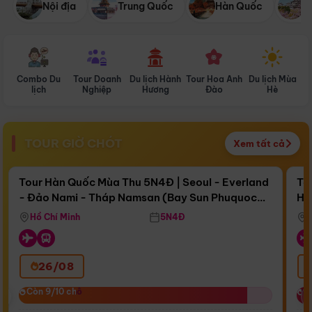
Nội địa
Trung Quốc
Hàn Quốc
N
Combo Du
Tour Doanh
Du lịch Hành
Tour Hoa Anh
Du lịch Mùa
D
lịch
Nghiệp
Hương
Đào
Hè
TOUR GIỜ CHÓT
Xem tất cả
Điểm nổi bật
Còn
17 ngày 12:51:04
Cò
Tour Hàn Quốc Mùa Thu 5N4Đ | Seoul - Everland
To
- Đảo Nami - Tháp Namsan (Bay Sun Phuquoc
Hò
Bay Sun Phuquoc Airways
Tặ
Airways)
Aq
Hồ Chí Minh
5N4Đ
26/08
‹
Còn 9/10 chỗ
Còn 9/10 chỗ
C
C