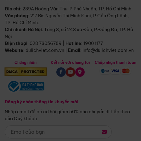
Địa chỉ
: 239A Hoàng Văn Thụ, P.Phú Nhuận, TP. Hồ Chí Minh.
Văn phòng
:
217 Bis Nguyễn Thị Minh Khai, P.Cầu Ông Lãnh,
TP. Hồ Chí Minh.
Chi nhánh Hà Nội
:
Tầng 3, số 243 xã Đàn, P.Đống Đa, TP. Hà
Nội
Điện thoại
:
028 73056789
|
Hotline
:
1900 1177
Website
:
dulichviet.com.vn
|
Email
:
info@dulichviet.com.vn
Chứng nhận
Kết nối với chúng tôi
Chấp nhận thanh toán
Đăng ký nhận thông tin khuyến mãi
Nhập email để có cơ hội giảm 50% cho chuyến đi tiếp theo
của Quý khách