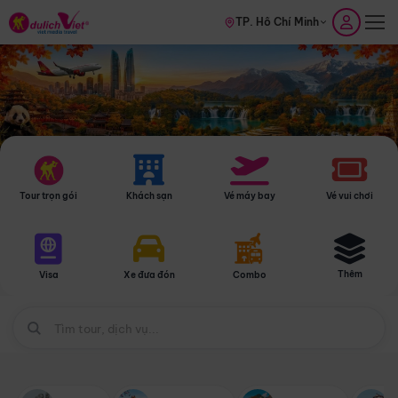
TP. Hồ Chí Minh
Tour trọn gói
Khách sạn
Vé máy bay
Vé vui chơi
Thêm
Visa
Xe đưa đón
Combo