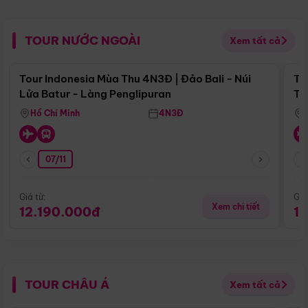
TOUR NƯỚC NGOÀI
Xem tất cả
Điểm nổi bật
Tour Indonesia Mùa Thu 4N3Đ | Đảo Bali - Núi
To
Lửa Batur - Làng Penglipuran
Tr
Hồ Chí Minh
4N3Đ
07/11
Giá từ:
Giá
Xem chi tiết
12.190.000đ
1
TOUR CHÂU Á
Xem tất cả
Điểm nổi bật