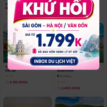
Quoc
Vinpearl Resort & Spa Phu
Phú Quốc
Quoc
★ 5.0
★ 5.0
Vinpearl Resort & Golf Nam
Melia Vinpearl Danang
Hội An
Riverfront
★ 5.0
Đà Nẵng
Từ
4,150,000đ
★ 5.0
Từ
2,400,000đ