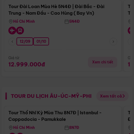
Tour Đài Loan Mùa Hè 5N4Đ | Đài Bắc - Đài
To
Trung - Nam Đầu - Cao Hùng ( Bay Vn)
Tr
Hồ Chí Minh
5N4Đ
12/09
01/10
Giá từ:
Giá
Xem chi tiết
12.999.000đ
1
TOUR DU LỊCH ÂU-ÚC-MỸ-PHI
Xem tất cả
Điểm nổi bật
Tour Thổ Nhĩ Kỳ Mùa Thu 8N7Đ | Istanbul -
To
Cappadocia - Pamukkale
Đế
Hồ Chí Minh
8N7Đ