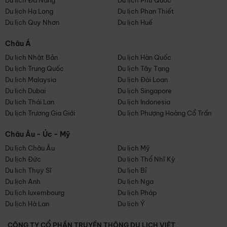
Du lịch Đà Nẵng
Du lịch Phú Quốc
Du lịch Hạ Long
Du lịch Phan Thiết
Du lịch Quy Nhơn
Du lịch Huế
Châu Á
Du lịch Nhật Bản
Du lịch Hàn Quốc
Du lịch Trung Quốc
Du lịch Tây Tạng
Du lịch Malaysia
Du lịch Đài Loan
Du lịch Dubai
Du lịch Singapore
Du lịch Thái Lan
Du lịch Indonesia
Du lịch Trương Gia Giới
Du lịch Phượng Hoàng Cổ Trấn
Châu Âu - Úc - Mỹ
Du lịch Châu Âu
Du lịch Mỹ
Du lịch Đức
Du lịch Thổ Nhĩ Kỳ
Du lịch Thụy Sĩ
Du lịch Bỉ
Du lịch Anh
Du lịch Nga
Du lịch luxembourg
Du lịch Pháp
Du lịch Hà Lan
Du lịch Ý
CÔNG TY CỔ PHẦN TRUYỀN THÔNG DU LỊCH VIỆT