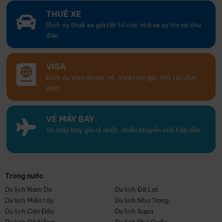
THUÊ XE
Dịch vụ thuê xe giá tốt từ các nhà xe uy tín và chu
đáo
VISA
Dịch vụ Visa nhanh, rẻ. Visa trọn gói, thủ tục đơn
giản
VÉ MÁY BAY
Vé máy bay giá rẻ nhất, nhiều khuyến mãi hấp dẫn
Trong nước
Du lịch Nam Du
Du lịch Đà Lạt
Du lịch Miền tây
Du lịch Nha Trang
Du lịch Côn Đảo
Du lịch Sapa