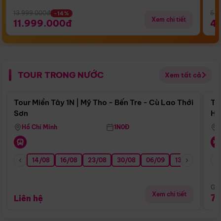
13.999.000đ
5.5
-14%
Xem chi tiết
11.999.000đ
4
TOUR TRONG NƯỚC
Xem tất cả
Điểm nổi bật
Tour Miền Tây 1N | Mỹ Tho - Bến Tre - Cù Lao Thới
To
Sơn
Hu
Hồ Chí Minh
1N0Đ
14/08
16/08
23/08
30/08
06/09
13/09
20/0
Giá
Xem chi tiết
7
Liên hệ