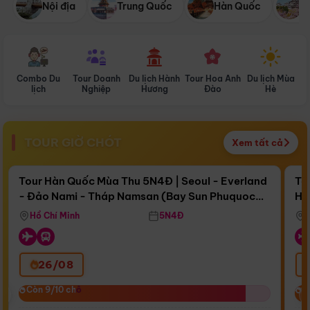
Nội địa
Trung Quốc
Hàn Quốc
N
Combo Du
Tour Doanh
Du lịch Hành
Tour Hoa Anh
Du lịch Mùa
D
lịch
Nghiệp
Hương
Đào
Hè
TOUR GIỜ CHÓT
Xem tất cả
Điểm nổi bật
Còn
16 ngày 15:01:58
Cò
Tour Hàn Quốc Mùa Thu 5N4Đ | Seoul - Everland
To
- Đảo Nami - Tháp Namsan (Bay Sun Phuquoc
Hò
Bay Sun Phuquoc Airways
Tặ
Airways)
Aq
Hồ Chí Minh
5N4Đ
26/08
‹
Còn 9/10 chỗ
Còn 9/10 chỗ
C
C