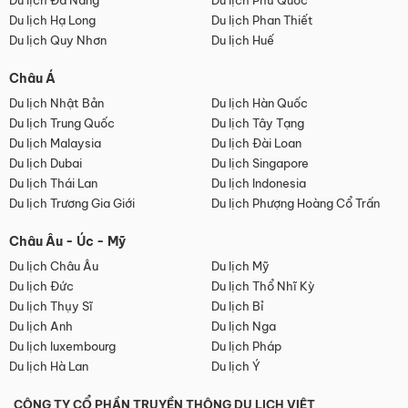
Du lịch Đà Nẵng
Du lịch Phú Quốc
Du lịch Hạ Long
Du lịch Phan Thiết
Du lịch Quy Nhơn
Du lịch Huế
Châu Á
Du lịch Nhật Bản
Du lịch Hàn Quốc
Du lịch Trung Quốc
Du lịch Tây Tạng
Du lịch Malaysia
Du lịch Đài Loan
Du lịch Dubai
Du lịch Singapore
Du lịch Thái Lan
Du lịch Indonesia
Du lịch Trương Gia Giới
Du lịch Phượng Hoàng Cổ Trấn
Châu Âu - Úc - Mỹ
Du lịch Châu Âu
Du lịch Mỹ
Du lịch Đức
Du lịch Thổ Nhĩ Kỳ
Du lịch Thụy Sĩ
Du lịch Bỉ
Du lịch Anh
Du lịch Nga
Du lịch luxembourg
Du lịch Pháp
Du lịch Hà Lan
Du lịch Ý
CÔNG TY CỔ PHẦN TRUYỀN THÔNG DU LỊCH VIỆT