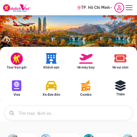
TP. Hồ Chí Minh
Tour trọn gói
Khách sạn
Vé máy bay
Vé vui chơi
Thêm
Visa
Xe đưa đón
Combo