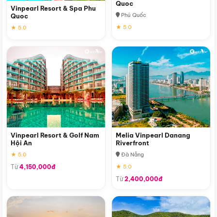
Quoc
Vinpearl Resort & Spa Phu
Phú Quốc
Quoc
★ 5.0
★ 5.0
Vinpearl Resort & Golf Nam
Melia Vinpearl Danang
Hội An
Riverfront
★ 5.0
Đà Nẵng
Từ
4,150,000đ
★ 5.0
Từ
2,400,000đ