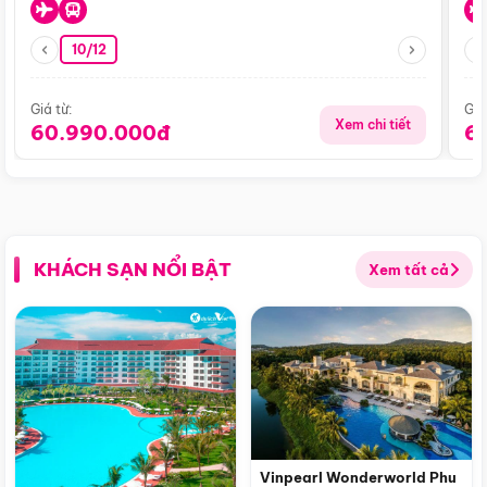
10/12
Giá từ:
Giá
Xem chi tiết
60.990.000đ
6
KHÁCH SẠN NỔI BẬT
Xem tất cả
Vinpearl Wonderworld Phu