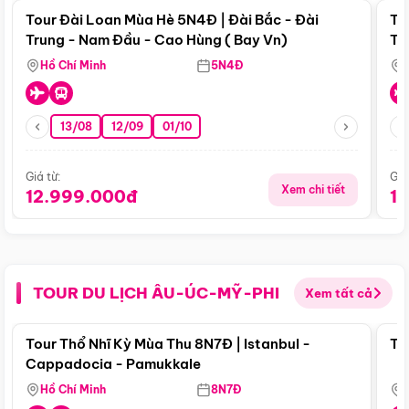
Tour Đài Loan Mùa Hè 5N4Đ | Đài Bắc - Đài
To
Trung - Nam Đầu - Cao Hùng ( Bay Vn)
Tr
Hồ Chí Minh
5N4Đ
13/08
12/09
01/10
Giá từ:
Giá
Xem chi tiết
12.999.000đ
1
TOUR DU LỊCH ÂU-ÚC-MỸ-PHI
Xem tất cả
Điểm nổi bật
Tour Thổ Nhĩ Kỳ Mùa Thu 8N7Đ | Istanbul -
To
Cappadocia - Pamukkale
Hồ Chí Minh
8N7Đ