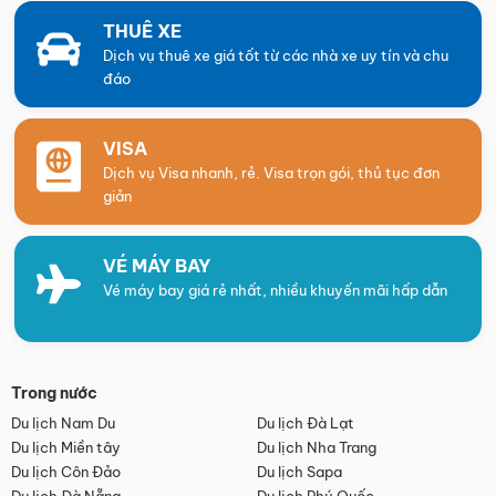
THUÊ XE
Dịch vụ thuê xe giá tốt từ các nhà xe uy tín và chu
đáo
VISA
Dịch vụ Visa nhanh, rẻ. Visa trọn gói, thủ tục đơn
giản
VÉ MÁY BAY
Vé máy bay giá rẻ nhất, nhiều khuyến mãi hấp dẫn
Trong nước
Du lịch Nam Du
Du lịch Đà Lạt
Du lịch Miền tây
Du lịch Nha Trang
Du lịch Côn Đảo
Du lịch Sapa