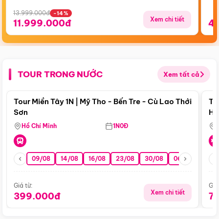
13.999.000đ
-14%
Xem chi tiết
11.999.000đ
4
TOUR TRONG NƯỚC
Xem tất cả
Điểm nổi bật
Tour Miền Tây 1N | Mỹ Tho - Bến Tre - Cù Lao Thới
To
Sơn
Hu
Hồ Chí Minh
1N0Đ
09/08
14/08
16/08
23/08
30/08
06/09
13/0
Giá từ:
Giá
Xem chi tiết
399.000đ
7