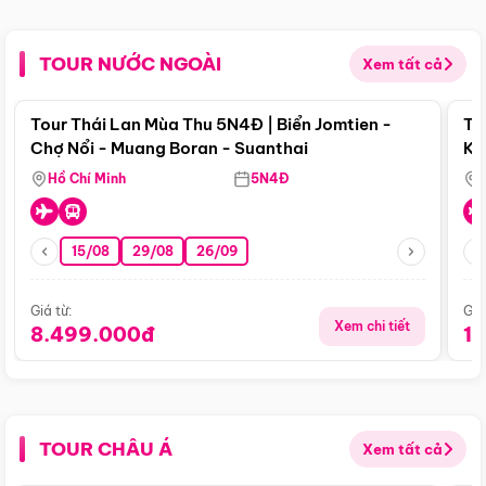
TOUR NƯỚC NGOÀI
Xem tất cả
Điểm nổi bật
Tour Thái Lan Mùa Thu 5N4Đ | Biển Jomtien -
To
Chợ Nổi - Muang Boran - Suanthai
Ku
Si
Hồ Chí Minh
5N4Đ
15/08
29/08
26/09
Giá từ:
Giá
Xem chi tiết
8.499.000đ
1
TOUR CHÂU Á
Xem tất cả
Điểm nổi bật