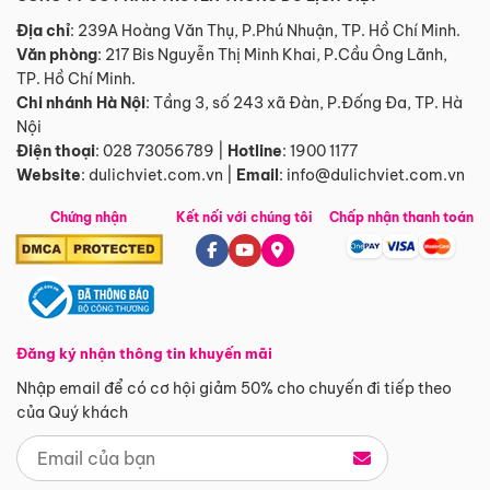
Địa chỉ
: 239A Hoàng Văn Thụ, P.Phú Nhuận, TP. Hồ Chí Minh.
Văn phòng
:
217 Bis Nguyễn Thị Minh Khai, P.Cầu Ông Lãnh,
TP. Hồ Chí Minh.
Chi nhánh Hà Nội
:
Tầng 3, số 243 xã Đàn, P.Đống Đa, TP. Hà
Nội
Điện thoại
:
028 73056789
|
Hotline
:
1900 1177
Website
:
dulichviet.com.vn
|
Email
:
info@dulichviet.com.vn
Chứng nhận
Kết nối với chúng tôi
Chấp nhận thanh toán
Đăng ký nhận thông tin khuyến mãi
Nhập email để có cơ hội giảm 50% cho chuyến đi tiếp theo
của Quý khách