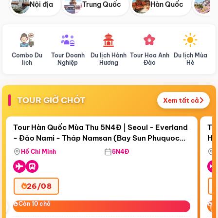
Nội địa
Trung Quốc
Hàn Quốc
N
Combo Du
Tour Doanh
Du lịch Hành
Tour Hoa Anh
Du lịch Mùa
D
lịch
Nghiệp
Hương
Đào
Hè
TOUR GIỜ CHÓT
Xem tất cả
Điểm nổi bật
Còn
19 ngày 12:23:15
Cò
Tour Hàn Quốc Mùa Thu 5N4Đ | Seoul - Everland
To
- Đảo Nami - Tháp Namsan (Bay Sun Phuquoc
Hò
Tặ
Airways)
Aq
Hồ Chí Minh
5N4Đ
26/08
‹
Còn 10 chỗ
Còn 10 chỗ
C
C