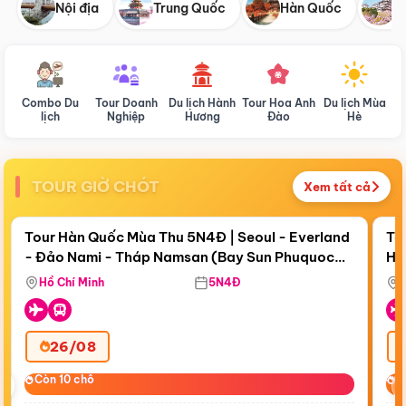
Nội địa
Trung Quốc
Hàn Quốc
N
Combo Du
Tour Doanh
Du lịch Hành
Tour Hoa Anh
Du lịch Mùa
D
lịch
Nghiệp
Hương
Đào
Hè
TOUR GIỜ CHÓT
Xem tất cả
Điểm nổi bật
Còn
18 ngày 18:42:48
Cò
Tour Hàn Quốc Mùa Thu 5N4Đ | Seoul - Everland
To
- Đảo Nami - Tháp Namsan (Bay Sun Phuquoc
Hò
Bay Sun Phuquoc Airways
Tặ
Airways)
Aq
Hồ Chí Minh
5N4Đ
26/08
‹
Còn 10 chỗ
Còn 10 chỗ
C
C