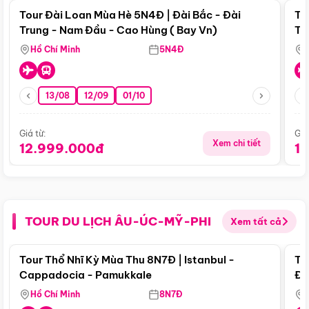
Tour Đài Loan Mùa Hè 5N4Đ | Đài Bắc - Đài
To
Trung - Nam Đầu - Cao Hùng ( Bay Vn)
Tr
Hồ Chí Minh
5N4Đ
13/08
12/09
01/10
Giá từ:
Giá
Xem chi tiết
12.999.000đ
1
TOUR DU LỊCH ÂU-ÚC-MỸ-PHI
Xem tất cả
Điểm nổi bật
Tour Thổ Nhĩ Kỳ Mùa Thu 8N7Đ | Istanbul -
To
Cappadocia - Pamukkale
Đế
Hồ Chí Minh
8N7Đ