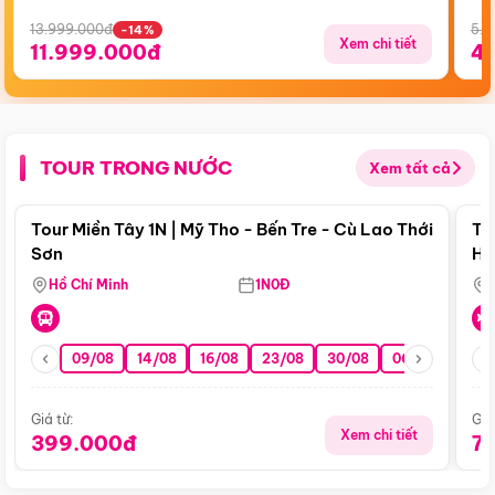
13.999.000đ
5.5
-14%
Xem chi tiết
11.999.000đ
4
TOUR TRONG NƯỚC
Xem tất cả
Điểm nổi bật
Tour Miền Tây 1N | Mỹ Tho - Bến Tre - Cù Lao Thới
To
Sơn
Hu
Hồ Chí Minh
1N0Đ
09/08
14/08
16/08
23/08
30/08
06/09
13/0
Giá từ:
Giá
Xem chi tiết
399.000đ
7