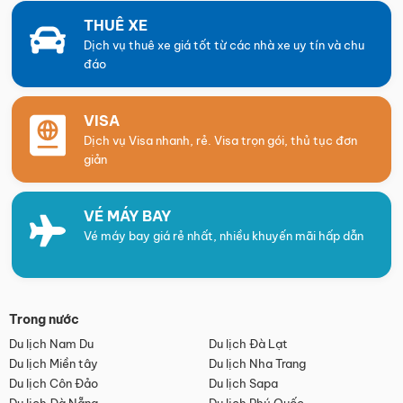
THUÊ XE
Dịch vụ thuê xe giá tốt từ các nhà xe uy tín và chu
đáo
VISA
Dịch vụ Visa nhanh, rẻ. Visa trọn gói, thủ tục đơn
giản
VÉ MÁY BAY
Vé máy bay giá rẻ nhất, nhiều khuyến mãi hấp dẫn
Trong nước
Du lịch Nam Du
Du lịch Đà Lạt
Du lịch Miền tây
Du lịch Nha Trang
Du lịch Côn Đảo
Du lịch Sapa