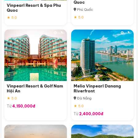
Quoc
Vinpearl Resort & Spa Phu
Phú Quốc
Quoc
★ 5.0
★ 5.0
Vinpearl Resort & Golf Nam
Melia Vinpearl Danang
Hội An
Riverfront
★ 5.0
Đà Nẵng
Từ
4,150,000đ
★ 5.0
Từ
2,400,000đ