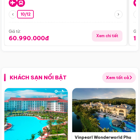
10/12
Giá từ:
Giá
Xem chi tiết
60.990.000đ
1
KHÁCH SẠN NỔI BẬT
Xem tất cả
Vinpearl Wonderworld Phu