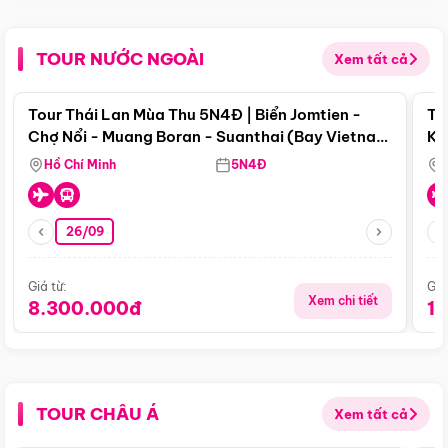
TOUR NƯỚC NGOÀI
Xem tất cả
Điểm nổi bật
Tour Thái Lan Mùa Thu 5N4Đ | Biển Jomtien -
To
Chợ Nổi - Muang Boran - Suanthai (Bay Vietnam
Ku
Airlines)
Si
Hồ Chí Minh
5N4Đ
26/09
Giá từ:
Giá
Xem chi tiết
8.300.000đ
1
TOUR CHÂU Á
Xem tất cả
Điểm nổi bật