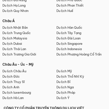
Du lịch Đà Nẵng
Du lịch Phú Quốc
Du lịch Hạ Long
Du lịch Phan Thiết
Du lịch Quy Nhơn
Du lịch Huế
Châu Á
Du lịch Nhật Bản
Du lịch Hàn Quốc
Du lịch Trung Quốc
Du lịch Tây Tạng
Du lịch Malaysia
Du lịch Đài Loan
Du lịch Dubai
Du lịch Singapore
Du lịch Thái Lan
Du lịch Indonesia
Du lịch Trương Gia Giới
Du lịch Phượng Hoàng Cổ Trấn
Châu Âu - Úc - Mỹ
Du lịch Châu Âu
Du lịch Mỹ
Du lịch Đức
Du lịch Thổ Nhĩ Kỳ
Du lịch Thụy Sĩ
Du lịch Bỉ
Du lịch Anh
Du lịch Nga
Du lịch luxembourg
Du lịch Pháp
Du lịch Hà Lan
Du lịch Ý
CÔNG TY CỔ PHẦN TRUYỀN THÔNG DU LỊCH VIỆT