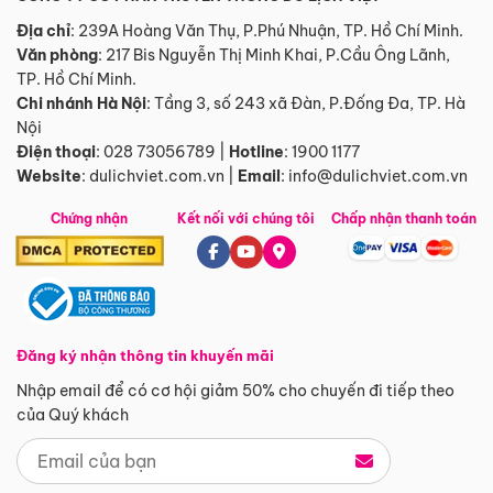
Địa chỉ
: 239A Hoàng Văn Thụ, P.Phú Nhuận, TP. Hồ Chí Minh.
Văn phòng
:
217 Bis Nguyễn Thị Minh Khai, P.Cầu Ông Lãnh,
TP. Hồ Chí Minh.
Chi nhánh Hà Nội
:
Tầng 3, số 243 xã Đàn, P.Đống Đa, TP. Hà
Nội
Điện thoại
:
028 73056789
|
Hotline
:
1900 1177
Website
:
dulichviet.com.vn
|
Email
:
info@dulichviet.com.vn
Chứng nhận
Kết nối với chúng tôi
Chấp nhận thanh toán
Đăng ký nhận thông tin khuyến mãi
Nhập email để có cơ hội giảm 50% cho chuyến đi tiếp theo
của Quý khách