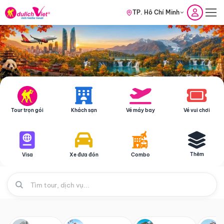
TP. Hồ Chí Minh
Tour trọn gói
Khách sạn
Vé máy bay
Vé vui chơi
Thêm
Visa
Xe đưa đón
Combo