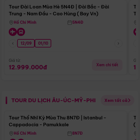
Tour Đài Loan Mùa Hè 5N4Đ | Đài Bắc - Đài
To
Trung - Nam Đầu - Cao Hùng ( Bay Vn)
Tr
Hồ Chí Minh
5N4Đ
12/09
01/10
Giá từ:
Giá
Xem chi tiết
12.999.000đ
1
TOUR DU LỊCH ÂU-ÚC-MỸ-PHI
Xem tất cả
Điểm nổi bật
Tour Thổ Nhĩ Kỳ Mùa Thu 8N7Đ | Istanbul -
To
Cappadocia - Pamukkale
(B
Hồ Chí Minh
8N7Đ