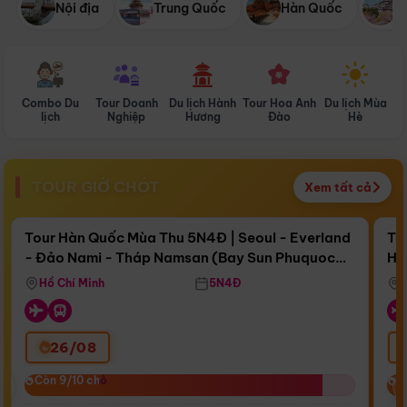
Nội địa
Trung Quốc
Hàn Quốc
N
Combo Du
Tour Doanh
Du lịch Hành
Tour Hoa Anh
Du lịch Mùa
D
lịch
Nghiệp
Hương
Đào
Hè
TOUR GIỜ CHÓT
Xem tất cả
Điểm nổi bật
Còn
15 ngày 20:15:29
Cò
Tour Hàn Quốc Mùa Thu 5N4Đ | Seoul - Everland
To
- Đảo Nami - Tháp Namsan (Bay Sun Phuquoc
Hò
Bay Sun Phuquoc Airways
Tặ
Airways)
Aq
Hồ Chí Minh
5N4Đ
26/08
‹
Còn 9/10 chỗ
Còn 9/10 chỗ
C
C