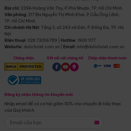
Địa chỉ
: 239A Hoàng Văn Thụ, P.Phú Nhuận, TP. Hồ Chí Minh.
Văn phòng
:
217 Bis Nguyễn Thị Minh Khai, P.Cầu Ông Lãnh,
TP. Hồ Chí Minh.
Chi nhánh Hà Nội
:
Tầng 3, số 243 xã Đàn, P.Đống Đa, TP. Hà
Nội
Điện thoại
:
028 73056789
|
Hotline
:
1900 1177
Website
:
dulichviet.com.vn
|
Email
:
info@dulichviet.com.vn
Chứng nhận
Kết nối với chúng tôi
Chấp nhận thanh toán
Đăng ký nhận thông tin khuyến mãi
Nhập email để có cơ hội giảm 50% cho chuyến đi tiếp theo
của Quý khách