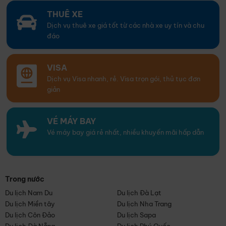
THUÊ XE
Dịch vụ thuê xe giá tốt từ các nhà xe uy tín và chu
đáo
VISA
Dịch vụ Visa nhanh, rẻ. Visa trọn gói, thủ tục đơn
giản
VÉ MÁY BAY
Vé máy bay giá rẻ nhất, nhiều khuyến mãi hấp dẫn
Trong nước
Du lịch Nam Du
Du lịch Đà Lạt
Du lịch Miền tây
Du lịch Nha Trang
Du lịch Côn Đảo
Du lịch Sapa