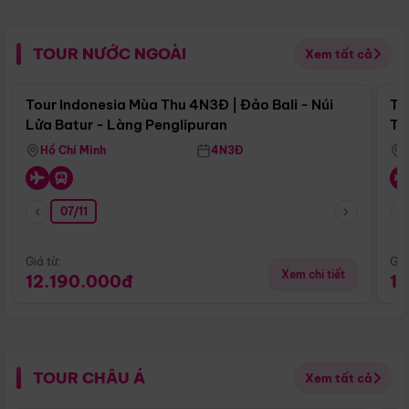
TOUR NƯỚC NGOÀI
Xem tất cả
Điểm nổi bật
Tour Indonesia Mùa Thu 4N3Đ | Đảo Bali - Núi
To
Lửa Batur - Làng Penglipuran
Tr
Hồ Chí Minh
4N3Đ
07/11
Giá từ:
Giá
Xem chi tiết
12.190.000đ
1
TOUR CHÂU Á
Xem tất cả
Điểm nổi bật