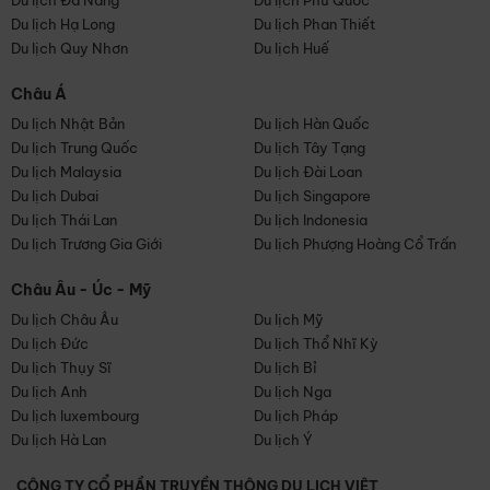
Du lịch Đà Nẵng
Du lịch Phú Quốc
Du lịch Hạ Long
Du lịch Phan Thiết
Du lịch Quy Nhơn
Du lịch Huế
Châu Á
Du lịch Nhật Bản
Du lịch Hàn Quốc
Du lịch Trung Quốc
Du lịch Tây Tạng
Du lịch Malaysia
Du lịch Đài Loan
Du lịch Dubai
Du lịch Singapore
Du lịch Thái Lan
Du lịch Indonesia
Du lịch Trương Gia Giới
Du lịch Phượng Hoàng Cổ Trấn
Châu Âu - Úc - Mỹ
Du lịch Châu Âu
Du lịch Mỹ
Du lịch Đức
Du lịch Thổ Nhĩ Kỳ
Du lịch Thụy Sĩ
Du lịch Bỉ
Du lịch Anh
Du lịch Nga
Du lịch luxembourg
Du lịch Pháp
Du lịch Hà Lan
Du lịch Ý
CÔNG TY CỔ PHẦN TRUYỀN THÔNG DU LỊCH VIỆT