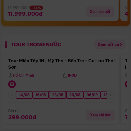
13.999.000đ
5.5
-14%
Xem chi tiết
11.999.000đ
4
TOUR TRONG NƯỚC
Xem tất cả
Điểm nổi bật
Tour Miền Tây 1N | Mỹ Tho - Bến Tre - Cù Lao Thới
To
Sơn
Hu
Hồ Chí Minh
1N0Đ
14/08
16/08
23/08
30/08
06/09
13/09
20/0
Giá từ:
Giá
Xem chi tiết
399.000đ
7