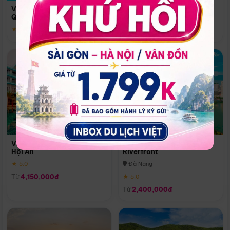
Quoc
Vinpearl Resort & Spa Phu
Phú Quốc
Quoc
★ 5.0
★ 5.0
Vinpearl Resort & Golf Nam
Melia Vinpearl Danang
Hội An
Riverfront
★ 5.0
Đà Nẵng
Từ
4,150,000đ
★ 5.0
Từ
2,400,000đ