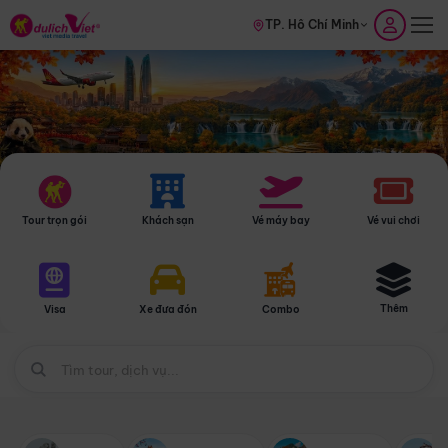
TP. Hồ Chí Minh
Tour trọn gói
Khách sạn
Vé máy bay
Vé vui chơi
Thêm
Visa
Xe đưa đón
Combo