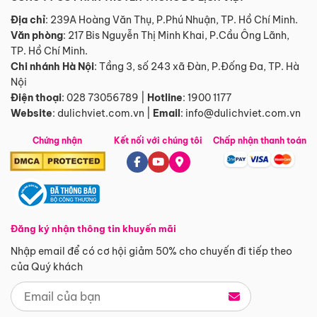
Địa chỉ
: 239A Hoàng Văn Thụ, P.Phú Nhuận, TP. Hồ Chí Minh.
Văn phòng
:
217 Bis Nguyễn Thị Minh Khai, P.Cầu Ông Lãnh,
TP. Hồ Chí Minh.
Chi nhánh Hà Nội
:
Tầng 3, số 243 xã Đàn, P.Đống Đa, TP. Hà
Nội
Điện thoại
:
028 73056789
|
Hotline
:
1900 1177
Website
:
dulichviet.com.vn
|
Email
:
info@dulichviet.com.vn
Chứng nhận
Kết nối với chúng tôi
Chấp nhận thanh toán
Đăng ký nhận thông tin khuyến mãi
Nhập email để có cơ hội giảm 50% cho chuyến đi tiếp theo
của Quý khách