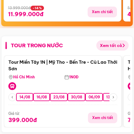
13.999.000đ
5.5
-14%
Xem chi tiết
11.999.000đ
4
TOUR TRONG NƯỚC
Xem tất cả
Điểm nổi bật
Tour Miền Tây 1N | Mỹ Tho - Bến Tre - Cù Lao Thới
To
Sơn
Hu
Hồ Chí Minh
1N0Đ
14/08
16/08
23/08
30/08
06/09
13/09
20/0
Giá từ:
Giá
Xem chi tiết
399.000đ
7