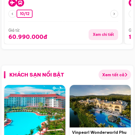
10/12
Giá từ:
Giá
Xem chi tiết
60.990.000đ
1
KHÁCH SẠN NỔI BẬT
Xem tất cả
Vinpearl Wonderworld Phu