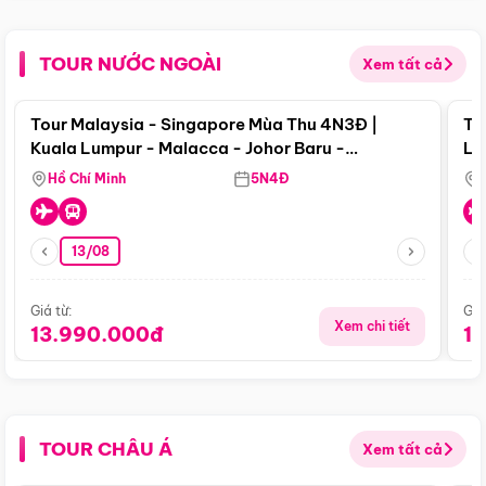
TOUR NƯỚC NGOÀI
Xem tất cả
Điểm nổi bật
Tour Malaysia - Singapore Mùa Thu 4N3Đ |
To
Kuala Lumpur - Malacca - Johor Baru -
Lử
Singapore
Hồ Chí Minh
5N4Đ
13/08
Giá từ:
Giá
Xem chi tiết
13.990.000đ
1
TOUR CHÂU Á
Xem tất cả
Điểm nổi bật