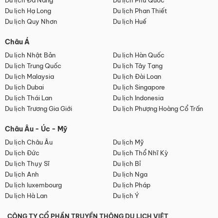
Du lịch Đà Nẵng
Du lịch Phú Quốc
Du lịch Hạ Long
Du lịch Phan Thiết
Du lịch Quy Nhơn
Du lịch Huế
Châu Á
Du lịch Nhật Bản
Du lịch Hàn Quốc
Du lịch Trung Quốc
Du lịch Tây Tạng
Du lịch Malaysia
Du lịch Đài Loan
Du lịch Dubai
Du lịch Singapore
Du lịch Thái Lan
Du lịch Indonesia
Du lịch Trương Gia Giới
Du lịch Phượng Hoàng Cổ Trấn
Châu Âu - Úc - Mỹ
Du lịch Châu Âu
Du lịch Mỹ
Du lịch Đức
Du lịch Thổ Nhĩ Kỳ
Du lịch Thụy Sĩ
Du lịch Bỉ
Du lịch Anh
Du lịch Nga
Du lịch luxembourg
Du lịch Pháp
Du lịch Hà Lan
Du lịch Ý
CÔNG TY CỔ PHẦN TRUYỀN THÔNG DU LỊCH VIỆT