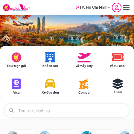
TP. Hồ Chí Minh
Tour trọn gói
Khách sạn
Vé máy bay
Vé vui chơi
Thêm
Visa
Xe đưa đón
Combo