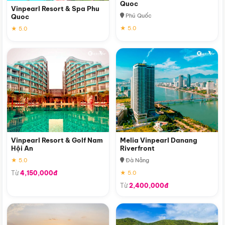
Quoc
Vinpearl Resort & Spa Phu
Phú Quốc
Quoc
★ 5.0
★ 5.0
Vinpearl Resort & Golf Nam
Melia Vinpearl Danang
Hội An
Riverfront
★ 5.0
Đà Nẵng
Từ
4,150,000đ
★ 5.0
Từ
2,400,000đ