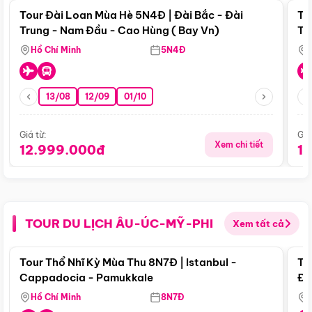
Tour Đài Loan Mùa Hè 5N4Đ | Đài Bắc - Đài
To
Trung - Nam Đầu - Cao Hùng ( Bay Vn)
Tr
Hồ Chí Minh
5N4Đ
13/08
12/09
01/10
Giá từ:
Giá
Xem chi tiết
12.999.000đ
1
TOUR DU LỊCH ÂU-ÚC-MỸ-PHI
Xem tất cả
Điểm nổi bật
Tour Thổ Nhĩ Kỳ Mùa Thu 8N7Đ | Istanbul -
To
Cappadocia - Pamukkale
Đế
Hồ Chí Minh
8N7Đ