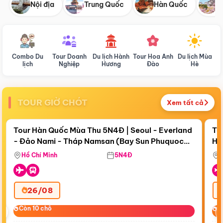
Nội địa
Trung Quốc
Hàn Quốc
N
Combo Du
Tour Doanh
Du lịch Hành
Tour Hoa Anh
Du lịch Mùa
D
lịch
Nghiệp
Hương
Đào
Hè
TOUR GIỜ CHÓT
Xem tất cả
Điểm nổi bật
Còn
18 ngày 00:18:16
Cò
Tour Hàn Quốc Mùa Thu 5N4Đ | Seoul - Everland
To
- Đảo Nami - Tháp Namsan (Bay Sun Phuquoc
Hò
Bay Sun Phuquoc Airways
Tặ
Airways)
Aq
Hồ Chí Minh
5N4Đ
26/08
‹
Còn 10 chỗ
Còn 10 chỗ
C
C