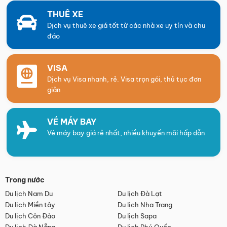
THUÊ XE
Dịch vụ thuê xe giá tốt từ các nhà xe uy tín và chu
đáo
VISA
Dịch vụ Visa nhanh, rẻ. Visa trọn gói, thủ tục đơn
giản
VÉ MÁY BAY
Vé máy bay giá rẻ nhất, nhiều khuyến mãi hấp dẫn
Trong nước
Du lịch Nam Du
Du lịch Đà Lạt
Du lịch Miền tây
Du lịch Nha Trang
Du lịch Côn Đảo
Du lịch Sapa