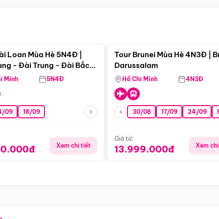
Điểm nổi bật
Điểm nổi
ài Loan Mùa Hè 5N4Đ |
Tour Brunei Mùa Hè 4N3Đ | B
ng - Đài Trung - Đài Bắc
Darussalam
j)
í Minh
5N4Đ
Hồ Chí Minh
4N3Đ
4/09
18/09
30/08
17/09
24/09
Giá từ:
Xem chi tiết
Xem chi 
90.000đ
13.999.000đ