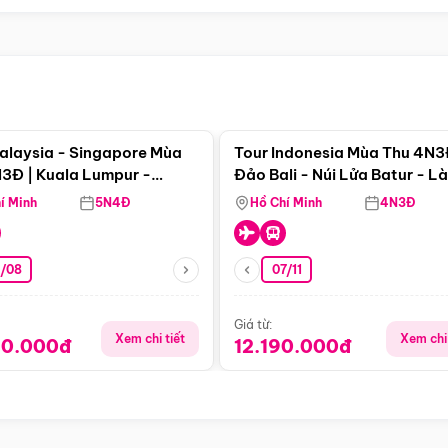
Điểm nổi bật
Điểm nổi
alaysia - Singapore Mùa
Tour Indonesia Mùa Thu 4N3
3Đ | Kuala Lumpur -
Đảo Bali - Núi Lửa Batur - L
a - Johor Baru -
Penglipuran
í Minh
5N4Đ
Hồ Chí Minh
4N3Đ
pore
3/08
07/11
Giá từ:
Xem chi tiết
Xem chi 
90.000đ
12.190.000đ