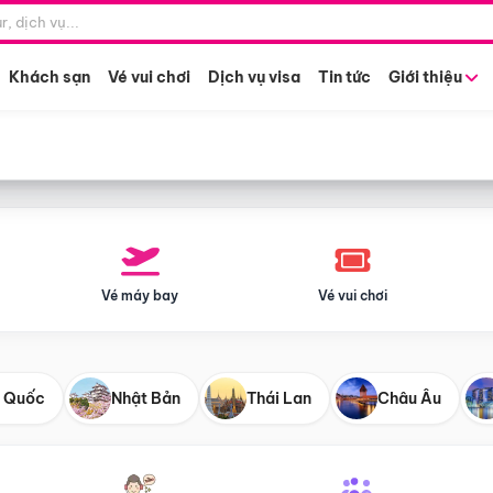
Điểm khởi hành
Tháng khở
Hồ Chí Minh
Bất kỳ 
Khách sạn
Vé vui chơi
Dịch vụ visa
Tin tức
Giới thiệu
Vé máy bay
Vé vui chơi
 Quốc
Nhật Bản
Thái Lan
Châu Âu