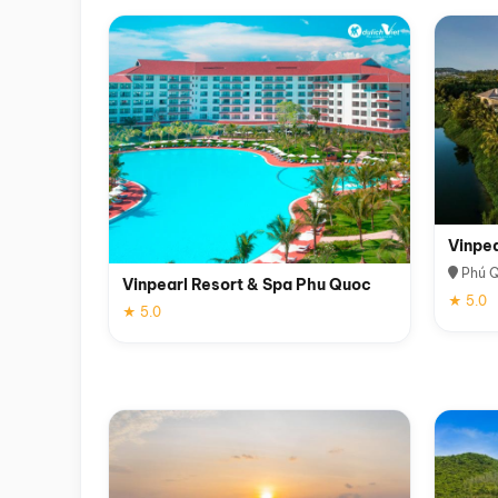
Vinpe
Phú 
Vinpearl Resort & Spa Phu Quoc
★ 5.0
★ 5.0