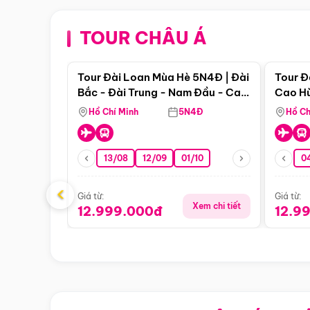
TOUR CHÂU Á
Điểm nổi bật
Tour Đài Loan Mùa Hè 5N4Đ | Đài
Tour Đ
Bắc - Đài Trung - Nam Đầu - Cao
Cao Hù
Hùng ( Bay Vn)
(Bay V
Hồ Chí Minh
5N4Đ
Hồ Ch
13/08
12/09
01/10
0
‹
Giá từ:
Giá từ:
Xem chi tiết
12.999.000đ
12.9