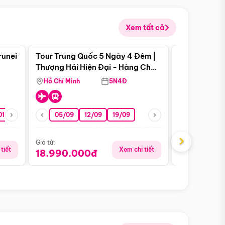
Xem tất cả
 bật
Điểm nổi bật
runei
Tour Trung Quốc 5 Ngày 4 Đêm |
Tour Trung 
Tour Hè
Thượng Hải Hiện Đại - Hàng Châu
Ân Thi - Trư
Nên Thơ - Ô Trấn Cổ Kính
Hồ Chí Minh
5N4Đ
Hồ Chí Minh
01/10
15/10
29/10
05/09
12/09
19/09
07/08
›
Giá từ:
Giá từ:
tiết
Xem chi tiết
18.990.000đ
16.990.0