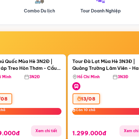
Tour Doanh Nghiệp
Du lịch Hành Hương
Điểm nổi bật
Điểm nổi
ngày 02:57:18
Còn
06 ngày 02:57:18
hú Quốc Mùa Hè 3N2Đ |
Tour Đà Lạt Mùa Hè 3N3Đ |
áp Treo Hòn Thơm - Cầu
Quảng Trường Lâm Viên - H
áp Treo Hòn Thơm
Công Viên Nước Aquatopia
Hill - Puppy Farm
í Minh
3N2Đ
Hồ Chí Minh
3N3Đ
/08
13/08
chỗ
chỗ
Còn 10 chỗ
Còn 10 chỗ
Xem chi tiết
Xem chi 
9.000đ
1.299.000đ