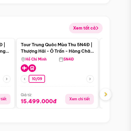
Xem tất cả
 bật
Điểm nổi bật
Đ |
Tour Trung Quôc Mùa Thu 5N4Đ |
Tour Trung
àng
Thượng Hải - Ô Trấn - Hàng Châu
| Thành Đô 
(Tour Không Shopping)
Viên Gấu Tr
Hồ Chí Minh
5N4Đ
Hồ Chí Minh
10/09
23/08
›
Giá từ:
Giá từ:
tiết
Xem chi tiết
15.499.000đ
18.990.0