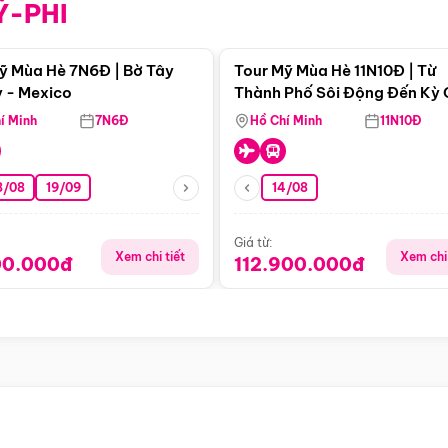
Ỹ-PHI
Điểm nổi bật
Điểm nổi
ỹ Mùa Hè 7N6Đ | Bờ Tây
Tour Mỹ Mùa Hè 11N10Đ | Từ
 - Mexico
Thành Phố Sôi Động Đến Kỳ
Thiên Nhiên Mỹ
í Minh
7N6Đ
Hồ Chí Minh
11N10Đ
8/08
19/09
14/08
Giá từ:
Xem chi tiết
Xem chi 
00.000đ
112.900.000đ