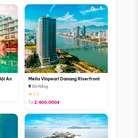
Hội An
Melia Vinpearl Danang Riverfront
Đà Nẵng
★ 5.0
Từ
2,400,000đ