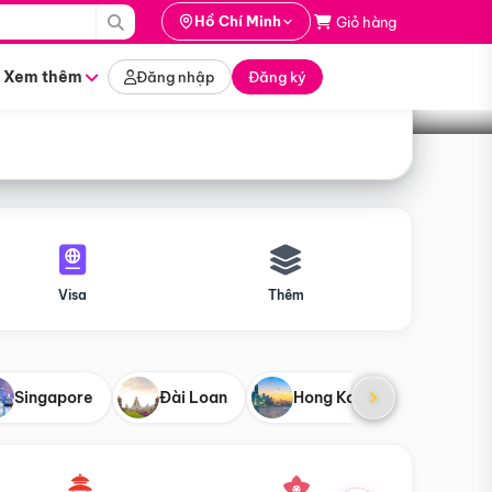
i hành
Hồ Chí Minh
Giỏ hàng
Tìm tour
tháng nào
Xem thêm
Đăng nhập
Đăng ký
Visa
Thêm
Singapore
Đài Loan
Hong Kong
Mỹ