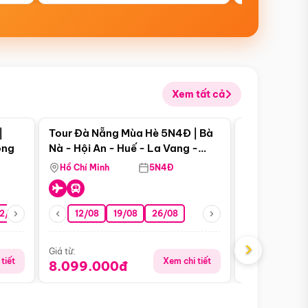
Xem tất cả
 bật
Điểm nổi bật
|
Tour Đà Nẵng Mùa Hè 5N4Đ | Bà
Tour Đà Nẵn
ong
Nà - Hội An - Huế - La Vang -
Nà - Hội An
Động Thiên Đường
Nha
Hồ Chí Minh
5N4Đ
Hồ Chí Minh
2/08
26/08
05/09
12/08
19/08
09/09
26/08
12/09
13/08
›
Giá từ:
Giá từ:
tiết
Xem chi tiết
8.099.000đ
6.899.00