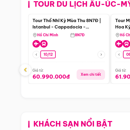
TOUR DU LỊCH ÂU-ÚC-M
Điểm nổi bật
Tour Thổ Nhĩ Kỳ Mùa Thu 8N7Đ |
Tour M
Istanbul - Cappadocia -
Hoa Kỳ
Pamukkale
Hồ Chí Minh
8N7Đ
Hồ Ch
10/12
0
‹
Giá từ:
Giá từ:
Xem chi tiết
60.990.000đ
61.9
KHÁCH SẠN NỔI BẬT