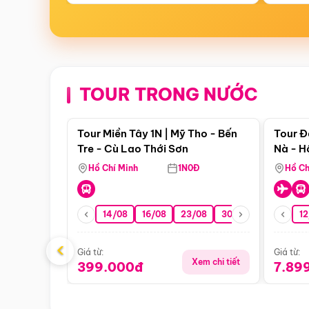
TOUR TRONG NƯỚC
Điểm nổi bật
Tour Miền Tây 1N | Mỹ Tho - Bến
Tour Đ
Tre - Cù Lao Thới Sơn
Nà - H
Nha
Hồ Chí Minh
1N0Đ
Hồ Ch
14/08
16/08
23/08
30/08
06/09
12
1
‹
Giá từ:
Giá từ:
Xem chi tiết
399.000đ
7.89