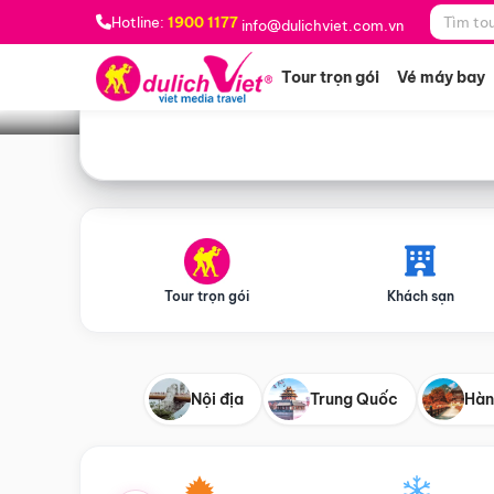
Bạn muốn đi đâu?
*
Hotline:
1900 1177
info@dulichviet.com.vn
Tour trọn gói
Vé máy bay
Tour trọn gói
Khách sạn
Nội địa
Trung Quốc
Hàn