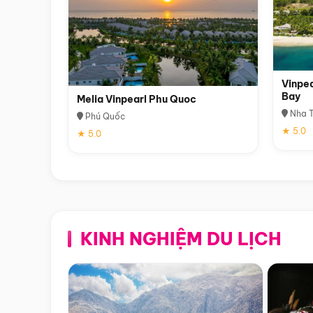
Vinpea
Bay
Melia Vinpearl Phu Quoc
Nha T
Phú Quốc
★ 5.0
★ 5.0
KINH NGHIỆM DU LỊCH