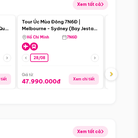
Xem tất cả
 bật
Điểm nổi bật
Tour Úc Mùa Đông 7N6Đ |
Tour Nam Ph
 Quan
Melbourne - Sydney (Bay Jestar
Cape Town -
Airways)
Bàn - Johan
Hồ Chí Minh
7N6Đ
Hồ Chí Minh
Safari - Lo
28/08
28/08
›
Giá từ:
Giá từ:
tiết
Xem chi tiết
47.990.000đ
88.900.0
Xem tất cả