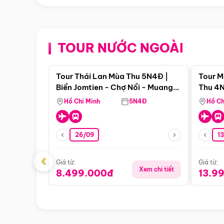
TOUR NƯỚC NGOÀI
Điểm nổi bật
Tour Thái Lan Mùa Thu 5N4Đ |
Tour M
Biển Jomtien - Chợ Nổi - Muang
Thu 4N
Boran - Suanthai
Malacc
Hồ Chí Minh
5N4Đ
Hồ Ch
Singa
26/09
1
‹
Giá từ:
Giá từ:
Xem chi tiết
8.499.000đ
13.9