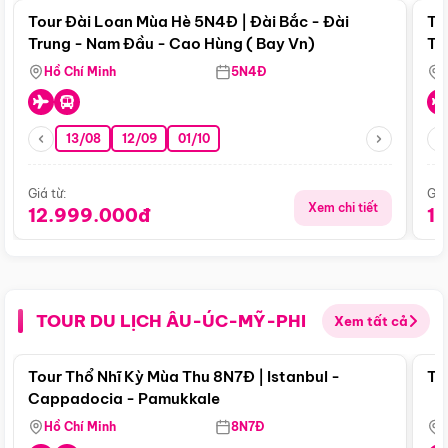
Tour Đài Loan Mùa Hè 5N4Đ | Đài Bắc - Đài
To
Trung - Nam Đầu - Cao Hùng ( Bay Vn)
Tr
Hồ Chí Minh
5N4Đ
13/08
12/09
01/10
Giá từ:
Giá
Xem chi tiết
12.999.000đ
1
TOUR DU LỊCH ÂU-ÚC-MỸ-PHI
Xem tất cả
Điểm nổi bật
Tour Thổ Nhĩ Kỳ Mùa Thu 8N7Đ | Istanbul -
To
Cappadocia - Pamukkale
Hồ Chí Minh
8N7Đ