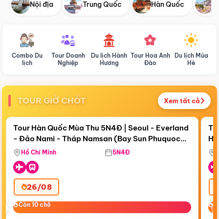
Nội địa
Trung Quốc
Hàn Quốc
N
Combo Du
Tour Doanh
Du lịch Hành
Tour Hoa Anh
Du lịch Mùa
D
lịch
Nghiệp
Hương
Đào
Hè
TOUR GIỜ CHÓT
Xem tất cả
Điểm nổi bật
Còn
19 ngày 15:16:28
Cò
Tour Hàn Quốc Mùa Thu 5N4Đ | Seoul - Everland
To
- Đảo Nami - Tháp Namsan (Bay Sun Phuquoc
Hò
Tặ
Airways)
Aq
Hồ Chí Minh
5N4Đ
26/08
‹
Còn 10 chỗ
Còn 10 chỗ
C
C