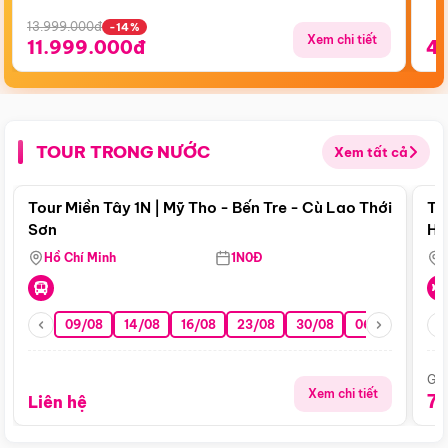
13.999.000đ
-14%
Xem chi tiết
11.999.000đ
4
TOUR TRONG NƯỚC
Xem tất cả
Điểm nổi bật
Tour Miền Tây 1N | Mỹ Tho - Bến Tre - Cù Lao Thới
To
Sơn
Hu
Hồ Chí Minh
1N0Đ
09/08
14/08
16/08
23/08
30/08
06/09
13/0
Giá
Xem chi tiết
7
Liên hệ