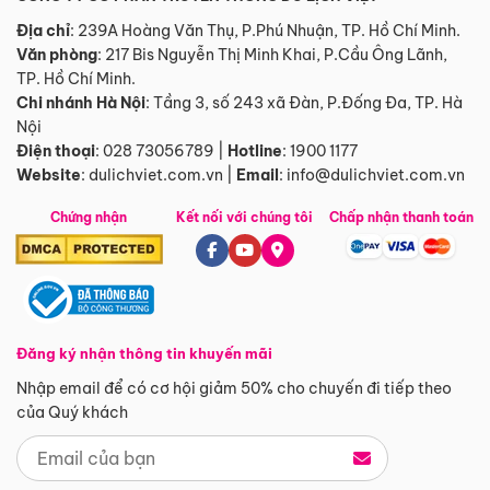
Địa chỉ
: 239A Hoàng Văn Thụ, P.Phú Nhuận, TP. Hồ Chí Minh.
Văn phòng
:
217 Bis Nguyễn Thị Minh Khai, P.Cầu Ông Lãnh,
TP. Hồ Chí Minh.
Chi nhánh Hà Nội
:
Tầng 3, số 243 xã Đàn, P.Đống Đa, TP. Hà
Nội
Điện thoại
:
028 73056789
|
Hotline
:
1900 1177
Website
:
dulichviet.com.vn
|
Email
:
info@dulichviet.com.vn
Chứng nhận
Kết nối với chúng tôi
Chấp nhận thanh toán
Đăng ký nhận thông tin khuyến mãi
Nhập email để có cơ hội giảm 50% cho chuyến đi tiếp theo
của Quý khách