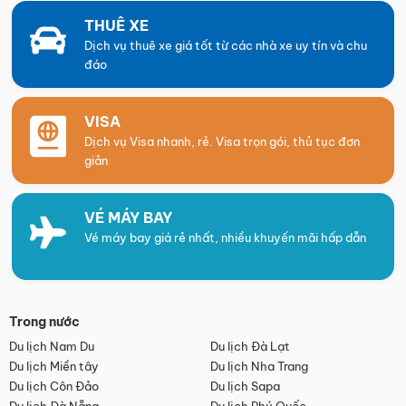
THUÊ XE
Dịch vụ thuê xe giá tốt từ các nhà xe uy tín và chu
đáo
VISA
Dịch vụ Visa nhanh, rẻ. Visa trọn gói, thủ tục đơn
giản
VÉ MÁY BAY
Vé máy bay giá rẻ nhất, nhiều khuyến mãi hấp dẫn
Trong nước
Du lịch Nam Du
Du lịch Đà Lạt
Du lịch Miền tây
Du lịch Nha Trang
Du lịch Côn Đảo
Du lịch Sapa