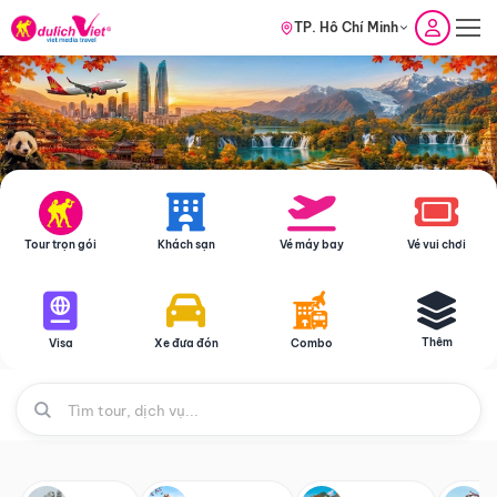
TP. Hồ Chí Minh
Tour trọn gói
Khách sạn
Vé máy bay
Vé vui chơi
Thêm
Visa
Xe đưa đón
Combo