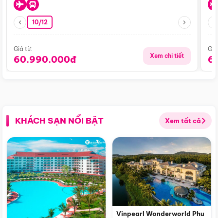
10/12
Giá từ:
Giá
Xem chi tiết
60.990.000đ
6
KHÁCH SẠN NỔI BẬT
Xem tất cả
Vinpearl Wonderworld Phu