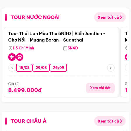
TOUR NƯỚC NGOÀI
Xem tất cả
Điểm nổi bật
Tour Thái Lan Mùa Thu 5N4Đ | Biển Jomtien -
To
Chợ Nổi - Muang Boran - Suanthai
Ku
Si
Hồ Chí Minh
5N4Đ
15/08
29/08
26/09
Giá từ:
Giá
Xem chi tiết
8.499.000đ
1
TOUR CHÂU Á
Xem tất cả
Điểm nổi bật