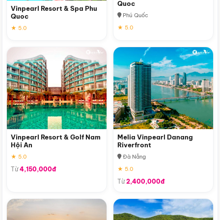
Quoc
Vinpearl Resort & Spa Phu
Phú Quốc
Quoc
★ 5.0
★ 5.0
Vinpearl Resort & Golf Nam
Melia Vinpearl Danang
Hội An
Riverfront
★ 5.0
Đà Nẵng
Từ
4,150,000đ
★ 5.0
Từ
2,400,000đ