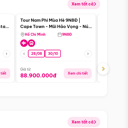
Xem tất cả
 bật
Điểm nổi bật
Tour Nam Phi Mùa Hè 9N8Đ |
Tour Mỹ Mùa
star
Cape Town - Mũi Hảo Vọng - Núi
Hoa Kỳ - Me
Bàn - Johannesburg - Pretoria -
Hồ Chí Minh
9N8Đ
Hồ Chí Minh
Safari - Lodge
28/08
30/10
29/08
›
Giá từ:
Giá từ:
tiết
Xem chi tiết
88.900.000đ
59.900.
Xem tất cả