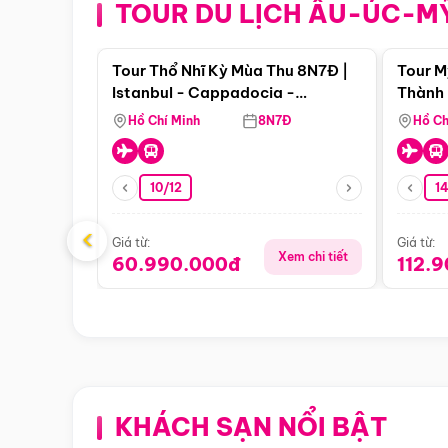
TOUR DU LỊCH ÂU-ÚC-M
Điểm nổi bật
Tour Thổ Nhĩ Kỳ Mùa Thu 8N7Đ |
Tour M
Istanbul - Cappadocia -
Thành 
Pamukkale
Thiên 
Hồ Chí Minh
8N7Đ
Hồ Ch
10/12
1
‹
Giá từ:
Giá từ:
Xem chi tiết
60.990.000đ
112.
KHÁCH SẠN NỔI BẬT