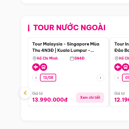
TOUR NƯỚC NGOÀI
Điểm nổi bật
Tour Malaysia - Singapore Mùa
Tour I
Thu 4N3Đ | Kuala Lumpur -
Đảo Ba
Malacca - Johor Baru -
Pengli
Hồ Chí Minh
5N4Đ
Hồ Ch
Singapore
13/08
07
‹
Giá từ:
Giá từ:
Xem chi tiết
13.990.000đ
12.1