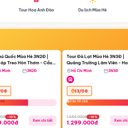
Du lịch Mùa Hè
Du lịch Mùa Thu
Điểm nổi bật
Điểm nổi
ngày 20:09:18
Còn
04 ngày 20:09:18
hú Quốc Mùa Hè 3N2Đ |
Tour Đà Lạt Mùa Hè 3N3Đ |
áp Treo Hòn Thơm - Cầu
Quảng Trường Lâm Viên - H
áp Treo Hòn Thơm
Công Viên Nước Aquatopia
Hill - Puppy Farm
í Minh
3N2Đ
Hồ Chí Minh
3N3Đ
/08
13/08
chỗ
chỗ
Còn 10 chỗ
Còn 10 chỗ
00đ
1.444.000đ
-10%
-10%
Xem chi tiết
Xem chi 
9.000đ
1.299.000đ