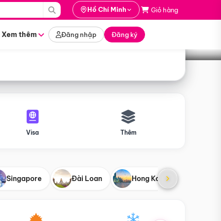
i hành
Hồ Chí Minh
Giỏ hàng
Tìm tour
tháng nào
Xem thêm
Đăng nhập
Đăng ký
Visa
Thêm
Singapore
Đài Loan
Hong Kong
Mỹ