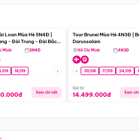
Điểm nổi bật
Điểm nổi
ài Loan Mùa Hè 5N4Đ |
Tour Brunei Mùa Hè 4N3Đ | B
ng - Đài Trung - Đài Bắc
Darussalam
j)
í Minh
5N4Đ
Hồ Chí Minh
4N3Đ
4/09
18/09
30/08
17/09
24/09
Giá từ:
Xem chi tiết
Xem chi 
90.000đ
14.499.000đ