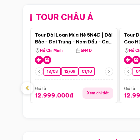
TOUR CHÂU Á
Điểm nổi bật
Tour Đài Loan Mùa Hè 5N4Đ | Đài
Tour Đ
Bắc - Đài Trung - Nam Đầu - Cao
Cao Hù
Hùng ( Bay Vn)
(Bay V
Hồ Chí Minh
5N4Đ
Hồ Ch
13/08
12/09
01/10
0
‹
Giá từ:
Giá từ:
Xem chi tiết
12.999.000đ
12.9