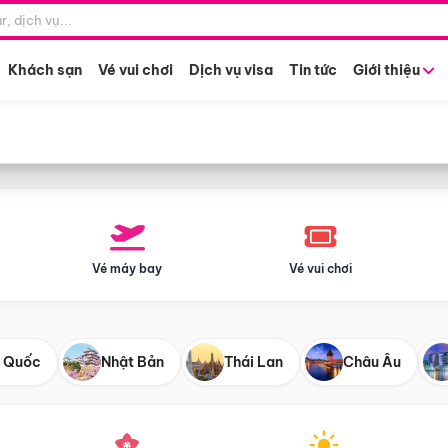
Điểm khởi hành
Tháng khở
Hồ Chí Minh
Bất kỳ 
Khách sạn
Vé vui chơi
Dịch vụ visa
Tin tức
Giới thiệu
Vé máy bay
Vé vui chơi
 Quốc
Nhật Bản
Thái Lan
Châu Âu