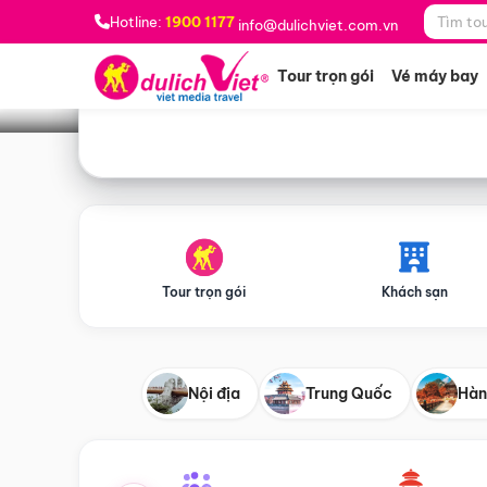
Bạn muốn đi đâu?
*
Hotline:
1900 1177
info@dulichviet.com.vn
Tour trọn gói
Vé máy bay
Tour trọn gói
Khách sạn
Nội địa
Trung Quốc
Hàn