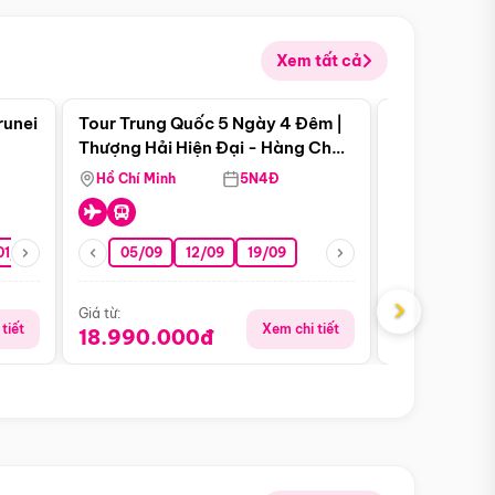
Xem tất cả
 bật
Điểm nổi bật
runei
Tour Trung Quốc 5 Ngày 4 Đêm |
Tour Trung 
Tour Hè
Thượng Hải Hiện Đại - Hàng Châu
Ân Thi - Trư
Nên Thơ - Ô Trấn Cổ Kính
Hồ Chí Minh
5N4Đ
Hồ Chí Minh
01/10
15/10
29/10
05/09
12/09
19/09
16/08
›
Giá từ:
Giá từ:
tiết
Xem chi tiết
18.990.000đ
16.990.0