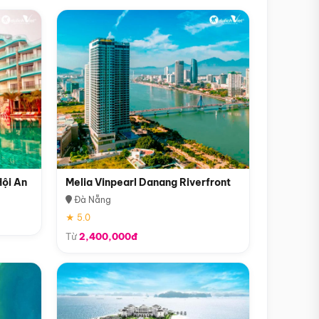
Hội An
Melia Vinpearl Danang Riverfront
Đà Nẵng
★ 5.0
Từ
2,400,000đ