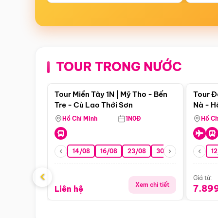
TOUR TRONG NƯỚC
Điểm nổi bật
Tour Miền Tây 1N | Mỹ Tho - Bến
Tour Đ
Tre - Cù Lao Thới Sơn
Nà - H
Nha
Hồ Chí Minh
1N0Đ
Hồ Ch
14/08
16/08
23/08
30/08
06/09
12
1
‹
Giá từ:
Xem chi tiết
7.89
Liên hệ