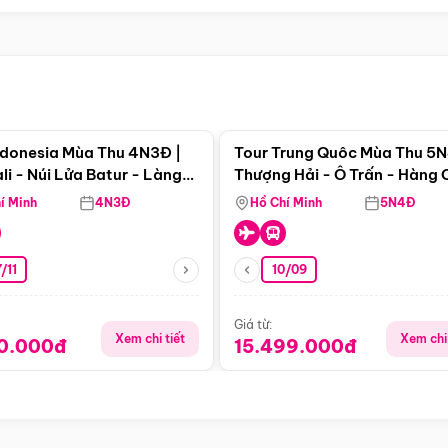
Điểm nổi bật
Điểm nổi
ndonesia Mùa Thu 4N3Đ |
Tour Trung Quôc Mùa Thu 5N
li - Núi Lửa Batur - Làng
Thượng Hải - Ô Trấn - Hàng
puran
(Tour Không Shopping)
í Minh
4N3Đ
Hồ Chí Minh
5N4Đ
/11
10/09
Giá từ:
Xem chi tiết
Xem chi 
90.000đ
15.499.000đ