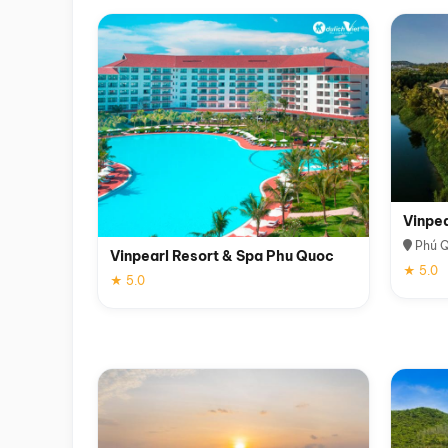
Vinpe
Phú 
Vinpearl Resort & Spa Phu Quoc
★ 5.0
★ 5.0