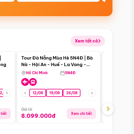
Xem tất cả
 bật
Điểm nổi bật
|
Tour Đà Nẵng Mùa Hè 5N4Đ | Bà
Tour Đà Nẵn
ong
Nà - Hội An - Huế - La Vang -
Nà - Hội An
Động Thiên Đường
Nha
Hồ Chí Minh
5N4Đ
Hồ Chí Minh
2/08
26/08
05/09
12/08
19/08
09/09
26/08
12/09
13/08
›
Giá từ:
Giá từ:
tiết
Xem chi tiết
8.099.000đ
6.899.00