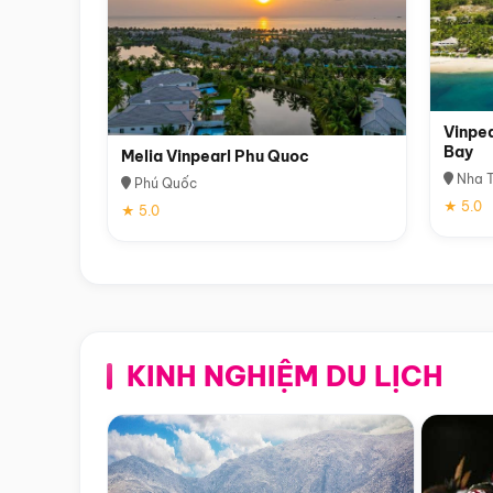
Vinpea
Bay
Melia Vinpearl Phu Quoc
Nha T
Phú Quốc
★ 5.0
★ 5.0
KINH NGHIỆM DU LỊCH