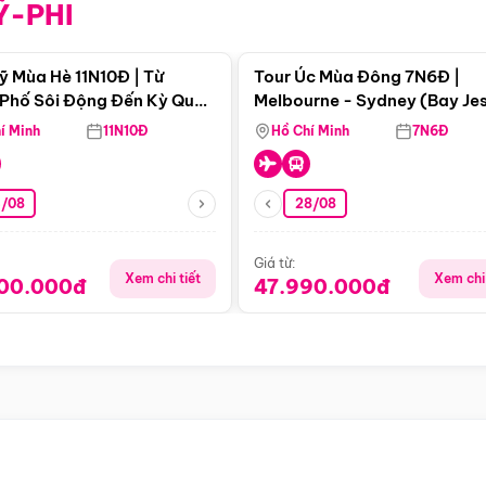
Ỹ-PHI
Điểm nổi bật
Điểm nổi
ỹ Mùa Hè 11N10Đ | Từ
Tour Úc Mùa Đông 7N6Đ |
Phố Sôi Động Đến Kỳ Quan
Melbourne - Sydney (Bay Je
Nhiên Mỹ
Airways)
í Minh
11N10Đ
Hồ Chí Minh
7N6Đ
4/08
28/08
Giá từ:
Xem chi tiết
Xem chi 
900.000đ
47.990.000đ