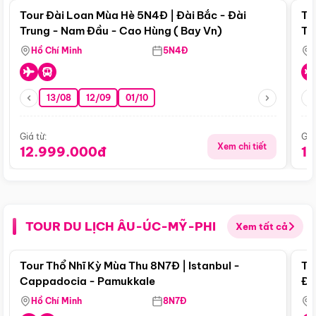
Tour Đài Loan Mùa Hè 5N4Đ | Đài Bắc - Đài
To
Trung - Nam Đầu - Cao Hùng ( Bay Vn)
Tr
Hồ Chí Minh
5N4Đ
13/08
12/09
01/10
Giá từ:
Giá
Xem chi tiết
12.999.000đ
1
TOUR DU LỊCH ÂU-ÚC-MỸ-PHI
Xem tất cả
Điểm nổi bật
Tour Thổ Nhĩ Kỳ Mùa Thu 8N7Đ | Istanbul -
To
Cappadocia - Pamukkale
Đế
Hồ Chí Minh
8N7Đ