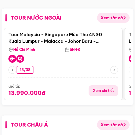
TOUR NƯỚC NGOÀI
Xem tất cả
Điểm nổi bật
Tour Malaysia - Singapore Mùa Thu 4N3Đ |
To
Kuala Lumpur - Malacca - Johor Baru -
Lử
Singapore
Hồ Chí Minh
5N4Đ
13/08
Giá từ:
Giá
Xem chi tiết
13.990.000đ
1
TOUR CHÂU Á
Xem tất cả
Điểm nổi bật