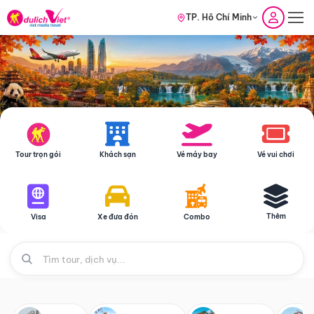
TP. Hồ Chí Minh
Tour trọn gói
Khách sạn
Vé máy bay
Vé vui chơi
Thêm
Visa
Xe đưa đón
Combo