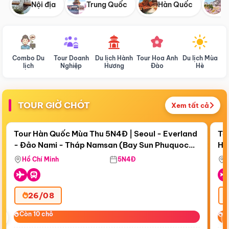
Nội địa
Trung Quốc
Hàn Quốc
N
Combo Du
Tour Doanh
Du lịch Hành
Tour Hoa Anh
Du lịch Mùa
D
lịch
Nghiệp
Hương
Đào
Hè
TOUR GIỜ CHÓT
Xem tất cả
Điểm nổi bật
Còn
18 ngày 03:42:08
Cò
Tour Hàn Quốc Mùa Thu 5N4Đ | Seoul - Everland
To
- Đảo Nami - Tháp Namsan (Bay Sun Phuquoc
Hò
Bay Sun Phuquoc Airways
Tặ
Airways)
Aq
Hồ Chí Minh
5N4Đ
26/08
‹
Còn 10 chỗ
Còn 10 chỗ
C
C