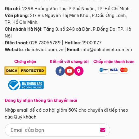
Địa chỉ
: 239A Hoàng Văn Thụ, P.Phú Nhuận, TP. Hồ Chí Minh.
Văn phòng
:
217 Bis Nguyễn Thị Minh Khai, P.Cầu Ông Lãnh,
TP. Hồ Chí Minh.
Chi nhánh Hà Nội
:
Tầng 3, số 243 xã Đàn, P.Đống Đa, TP. Hà
Nội
Điện thoại
:
028 73056789
|
Hotline
:
1900 1177
Website
:
dulichviet.com.vn
|
Email
:
info@dulichviet.com.vn
Chứng nhận
Kết nối với chúng tôi
Chấp nhận thanh toán
Đăng ký nhận thông tin khuyến mãi
Nhập email để có cơ hội giảm 50% cho chuyến đi tiếp theo
của Quý khách