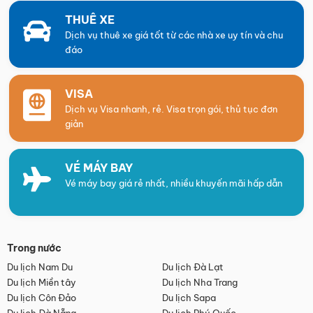
THUÊ XE
Dịch vụ thuê xe giá tốt từ các nhà xe uy tín và chu
đáo
VISA
Dịch vụ Visa nhanh, rẻ. Visa trọn gói, thủ tục đơn
giản
VÉ MÁY BAY
Vé máy bay giá rẻ nhất, nhiều khuyến mãi hấp dẫn
Trong nước
Du lịch Nam Du
Du lịch Đà Lạt
Du lịch Miền tây
Du lịch Nha Trang
Du lịch Côn Đảo
Du lịch Sapa