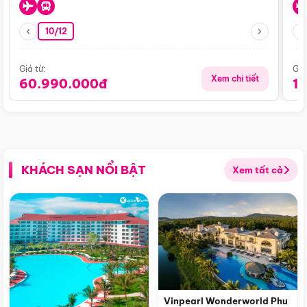
10/12
Giá từ:
Giá
Xem chi tiết
60.990.000đ
1
KHÁCH SẠN NỔI BẬT
Xem tất cả
Vinpearl Wonderworld Phu