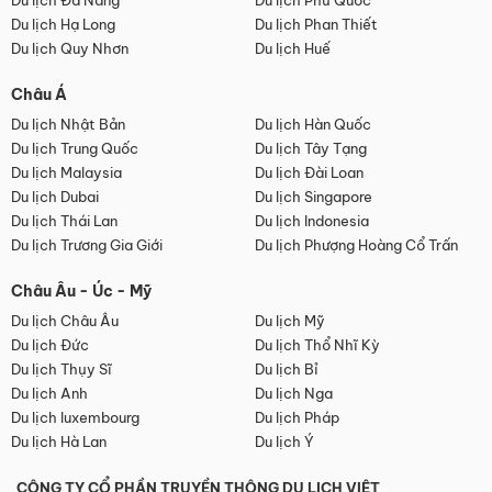
Du lịch Đà Nẵng
Du lịch Phú Quốc
Du lịch Hạ Long
Du lịch Phan Thiết
Du lịch Quy Nhơn
Du lịch Huế
Châu Á
Du lịch Nhật Bản
Du lịch Hàn Quốc
Du lịch Trung Quốc
Du lịch Tây Tạng
Du lịch Malaysia
Du lịch Đài Loan
Du lịch Dubai
Du lịch Singapore
Du lịch Thái Lan
Du lịch Indonesia
Du lịch Trương Gia Giới
Du lịch Phượng Hoàng Cổ Trấn
Châu Âu - Úc - Mỹ
Du lịch Châu Âu
Du lịch Mỹ
Du lịch Đức
Du lịch Thổ Nhĩ Kỳ
Du lịch Thụy Sĩ
Du lịch Bỉ
Du lịch Anh
Du lịch Nga
Du lịch luxembourg
Du lịch Pháp
Du lịch Hà Lan
Du lịch Ý
CÔNG TY CỔ PHẦN TRUYỀN THÔNG DU LỊCH VIỆT