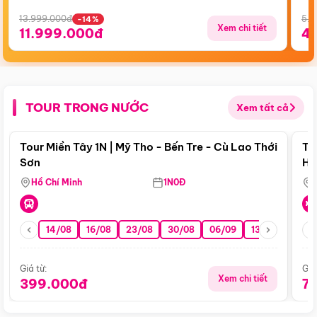
13.999.000đ
5.5
-14%
Xem chi tiết
11.999.000đ
4
TOUR TRONG NƯỚC
Xem tất cả
Điểm nổi bật
Tour Miền Tây 1N | Mỹ Tho - Bến Tre - Cù Lao Thới
To
Sơn
Hu
Hồ Chí Minh
1N0Đ
14/08
16/08
23/08
30/08
06/09
13/09
20/0
Giá từ:
Giá
Xem chi tiết
399.000đ
7