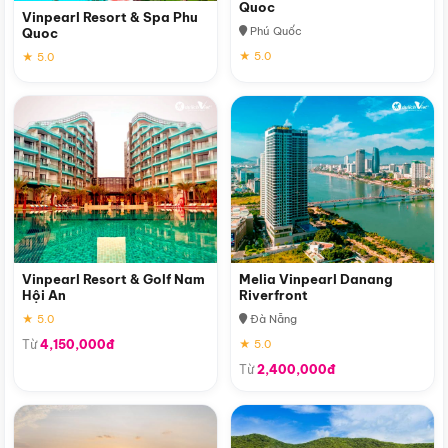
Quoc
Vinpearl Resort & Spa Phu
Phú Quốc
Quoc
★ 5.0
★ 5.0
Vinpearl Resort & Golf Nam
Melia Vinpearl Danang
Hội An
Riverfront
★ 5.0
Đà Nẵng
Từ
4,150,000đ
★ 5.0
Từ
2,400,000đ