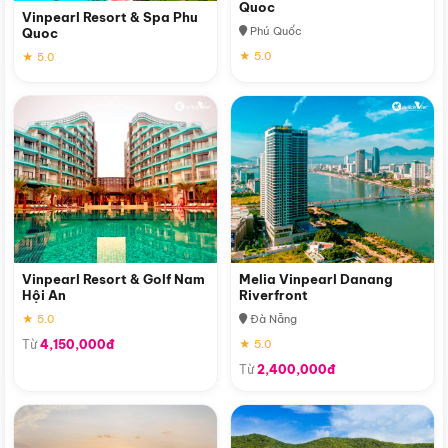
Quoc
Vinpearl Resort & Spa Phu
Phú Quốc
Quoc
★ 5.0
★ 5.0
Vinpearl Resort & Golf Nam
Melia Vinpearl Danang
Hội An
Riverfront
★ 5.0
Đà Nẵng
Từ
4,150,000đ
★ 5.0
Từ
2,400,000đ