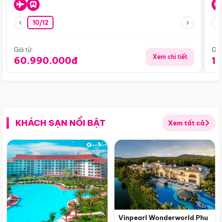
10/12
Giá từ:
Giá
Xem chi tiết
60.990.000đ
1
KHÁCH SẠN NỔI BẬT
Xem tất cả
Vinpearl Wonderworld Phu