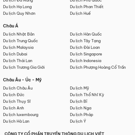
Du lịch Đà Nẵng
Du lịch Phú Quốc
Du lịch Hạ Long
Du lịch Phan Thiết
Du lịch Quy Nhơn
Du lịch Huế
Châu Á
Du lịch Nhật Bản
Du lịch Hàn Quốc
Du lịch Trung Quốc
Du lịch Tây Tạng
Du lịch Malaysia
Du lịch Đài Loan
Du lịch Dubai
Du lịch Singapore
Du lịch Thái Lan
Du lịch Indonesia
Du lịch Trương Gia Giới
Du lịch Phượng Hoàng Cổ Trấn
Châu Âu - Úc - Mỹ
Du lịch Châu Âu
Du lịch Mỹ
Du lịch Đức
Du lịch Thổ Nhĩ Kỳ
Du lịch Thụy Sĩ
Du lịch Bỉ
Du lịch Anh
Du lịch Nga
Du lịch luxembourg
Du lịch Pháp
Du lịch Hà Lan
Du lịch Ý
CÔNG TY CỔ PHẦN TRUYỀN THÔNG DU LỊCH VIỆT