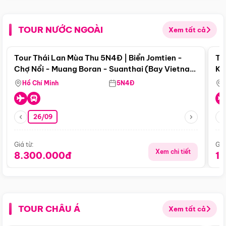
TOUR NƯỚC NGOÀI
Xem tất cả
Điểm nổi bật
Tour Thái Lan Mùa Thu 5N4Đ | Biển Jomtien -
To
Chợ Nổi - Muang Boran - Suanthai (Bay Vietnam
Ku
Airlines)
Si
Hồ Chí Minh
5N4Đ
26/09
Giá từ:
Giá
Xem chi tiết
8.300.000đ
1
TOUR CHÂU Á
Xem tất cả
Điểm nổi bật