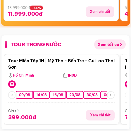
13.999.000đ
5.5
-14%
Xem chi tiết
11.999.000đ
4
TOUR TRONG NƯỚC
Xem tất cả
Điểm nổi bật
Tour Miền Tây 1N | Mỹ Tho - Bến Tre - Cù Lao Thới
To
Sơn
Hu
Hồ Chí Minh
1N0Đ
09/08
14/08
16/08
23/08
30/08
06/09
13/0
Giá từ:
Giá
Xem chi tiết
399.000đ
7