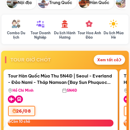
Nội địa
Trung Quốc
Hàn Quốc
N
Combo Du
Tour Doanh
Du lịch Hành
Tour Hoa Anh
Du lịch Mùa
D
lịch
Nghiệp
Hương
Đào
Hè
TOUR GIỜ CHÓT
Xem tất cả
Điểm nổi bật
Còn
18 ngày 17:09:06
Cò
Tour Hàn Quốc Mùa Thu 5N4Đ | Seoul - Everland
To
- Đảo Nami - Tháp Namsan (Bay Sun Phuquoc
Hò
Bay Sun Phuquoc Airways
Tặ
Airways)
Aq
Hồ Chí Minh
5N4Đ
26/08
‹
Còn 10 chỗ
Còn 10 chỗ
C
C