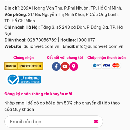
Địa chỉ
: 239A Hoàng Văn Thụ, P.Phú Nhuận, TP. Hồ Chí Minh.
Văn phòng
:
217 Bis Nguyễn Thị Minh Khai, P.Cầu Ông Lãnh,
TP. Hồ Chí Minh.
Chi nhánh Hà Nội
:
Tầng 3, số 243 xã Đàn, P.Đống Đa, TP. Hà
Nội
Điện thoại
:
028 73056789
|
Hotline
:
1900 1177
Website
:
dulichviet.com.vn
|
Email
:
info@dulichviet.com.vn
Chứng nhận
Kết nối với chúng tôi
Chấp nhận thanh toán
Đăng ký nhận thông tin khuyến mãi
Nhập email để có cơ hội giảm 50% cho chuyến đi tiếp theo
của Quý khách