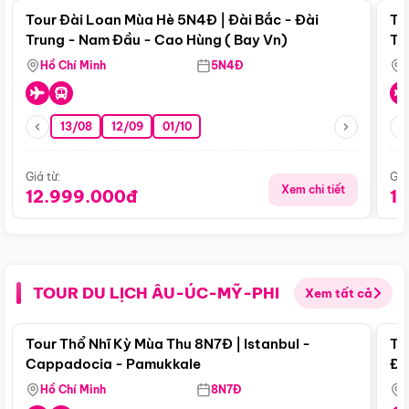
Tour Đài Loan Mùa Hè 5N4Đ | Đài Bắc - Đài
To
Trung - Nam Đầu - Cao Hùng ( Bay Vn)
Tr
Hồ Chí Minh
5N4Đ
13/08
12/09
01/10
Giá từ:
Giá
Xem chi tiết
12.999.000đ
1
TOUR DU LỊCH ÂU-ÚC-MỸ-PHI
Xem tất cả
Điểm nổi bật
Tour Thổ Nhĩ Kỳ Mùa Thu 8N7Đ | Istanbul -
To
Cappadocia - Pamukkale
Đế
Hồ Chí Minh
8N7Đ