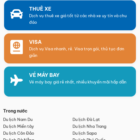
THUÊ XE
Dịch vụ thuê xe giá tốt từ các nhà xe uy tín và chu
đáo
VISA
Dịch vụ Visa nhanh, rẻ. Visa trọn gói, thủ tục đơn
giản
VÉ MÁY BAY
Vé máy bay giá rẻ nhất, nhiều khuyến mãi hấp dẫn
Trong nước
Du lịch Nam Du
Du lịch Đà Lạt
Du lịch Miền tây
Du lịch Nha Trang
Du lịch Côn Đảo
Du lịch Sapa