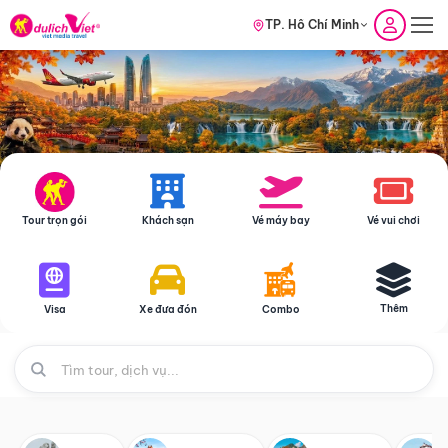
TP. Hồ Chí Minh
Tour trọn gói
Khách sạn
Vé máy bay
Vé vui chơi
Thêm
Visa
Xe đưa đón
Combo