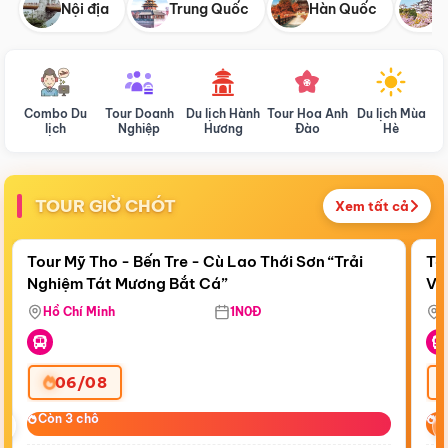
Nội địa
Trung Quốc
Hàn Quốc
N
Combo Du
Tour Doanh
Du lịch Hành
Tour Hoa Anh
Du lịch Mùa
D
lịch
Nghiệp
Hương
Đào
Hè
TOUR GIỜ CHÓT
Xem tất cả
Điểm nổi bật
Còn
23:27:01
Cò
Tour Mỹ Tho - Bến Tre - Cù Lao Thới Sơn “Trải
To
Nghiệm Tát Mương Bắt Cá”
Vi
Hồ Chí Minh
1N0Đ
06/08
‹
Còn 3 chỗ
Còn 3 chỗ
C
C