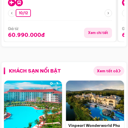
10/12
Giá từ:
Giá
Xem chi tiết
60.990.000đ
6
KHÁCH SẠN NỔI BẬT
Xem tất cả
Vinpearl Wonderworld Phu