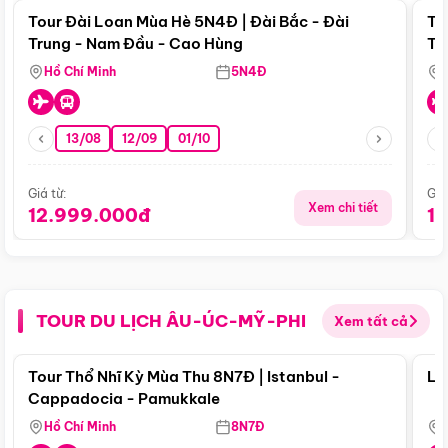
Tour Đài Loan Mùa Hè 5N4Đ | Đài Bắc - Đài
To
Trung - Nam Đầu - Cao Hùng
Tr
Hồ Chí Minh
5N4Đ
13/08
12/09
01/10
Giá từ:
Giá
Xem chi tiết
12.999.000đ
1
TOUR DU LỊCH ÂU-ÚC-MỸ-PHI
Xem tất cả
Điểm nổi bật
Tour Thổ Nhĩ Kỳ Mùa Thu 8N7Đ | Istanbul -
Lo
Cappadocia - Pamukkale
Hồ Chí Minh
8N7Đ