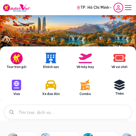
TP. Hồ Chí Minh
Tour trọn gói
Khách sạn
Vé máy bay
Vé vui chơi
Thêm
Visa
Xe đưa đón
Combo