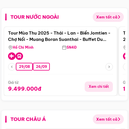
TOUR NƯỚC NGOÀI
Xem tất cả
Điểm nổi bật
Tour Mùa Thu 2025 - Thái - Lan - Biển Jomtien -
To
Chợ Nổi - Muang Boran Suanthai - Buffet Du
20
Thuyền Sông Chaophraya
Hồ Chí Minh
5N4Đ
29/08
26/09
Giá từ:
Giá
Xem chi tiết
9.499.000đ
1
TOUR CHÂU Á
Xem tất cả
Điểm nổi bật