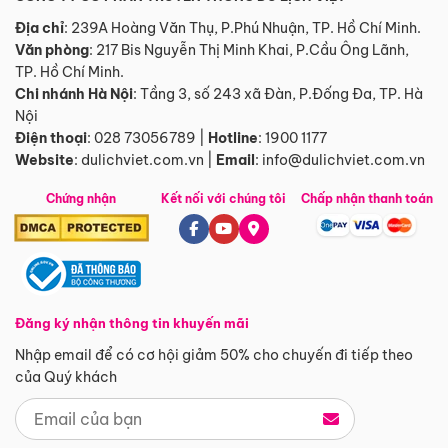
Địa chỉ
: 239A Hoàng Văn Thụ, P.Phú Nhuận, TP. Hồ Chí Minh.
Văn phòng
:
217 Bis Nguyễn Thị Minh Khai, P.Cầu Ông Lãnh,
TP. Hồ Chí Minh.
Chi nhánh Hà Nội
:
Tầng 3, số 243 xã Đàn, P.Đống Đa, TP. Hà
Nội
Điện thoại
:
028 73056789
|
Hotline
:
1900 1177
Website
:
dulichviet.com.vn
|
Email
:
info@dulichviet.com.vn
Chứng nhận
Kết nối với chúng tôi
Chấp nhận thanh toán
Đăng ký nhận thông tin khuyến mãi
Nhập email để có cơ hội giảm 50% cho chuyến đi tiếp theo
của Quý khách