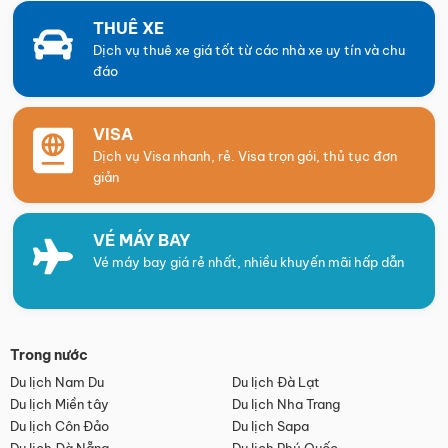
THUÊ XE
Dịch vụ thuê xe giá tốt từ các nhà xe uy tín và chu
đáo
VISA
Dịch vụ Visa nhanh, rẻ. Visa trọn gói, thủ tục đơn
giản
VÉ MÁY BAY
Vé máy bay giá rẻ nhất, nhiều khuyến mãi hấp dẫn
Trong nước
Du lịch Nam Du
Du lịch Đà Lạt
Du lịch Miền tây
Du lịch Nha Trang
Du lịch Côn Đảo
Du lịch Sapa