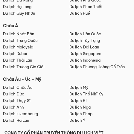
Du lịch Đà Nẵng
Du lịch Phú Quốc
Du lịch Hạ Long
Du lịch Phan Thiết
Du lịch Quy Nhơn
Du lịch Huế
Châu Á
Du lịch Nhật Bản
Du lịch Hàn Quốc
Du lịch Trung Quốc
Du lịch Tây Tạng
Du lịch Malaysia
Du lịch Đài Loan
Du lịch Dubai
Du lịch Singapore
Du lịch Thái Lan
Du lịch Indonesia
Du lịch Trương Gia Giới
Du lịch Phượng Hoàng Cổ Trấn
Châu Âu - Úc - Mỹ
Du lịch Châu Âu
Du lịch Mỹ
Du lịch Đức
Du lịch Thổ Nhĩ Kỳ
Du lịch Thụy Sĩ
Du lịch Bỉ
Du lịch Anh
Du lịch Nga
Du lịch luxembourg
Du lịch Pháp
Du lịch Hà Lan
Du lịch Ý
CÔNG TY CỔ PHẦN TRUYỀN THÔNG DU LỊCH VIỆT