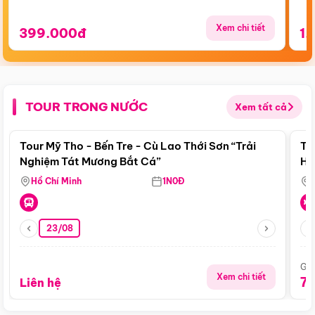
Xem chi tiết
399.000đ
1.
TOUR TRONG NƯỚC
Xem tất cả
Điểm nổi bật
Tour Mỹ Tho - Bến Tre - Cù Lao Thới Sơn “Trải
To
Nghiệm Tát Mương Bắt Cá”
Hu
Hồ Chí Minh
1N0Đ
23/08
Giá
Xem chi tiết
7
Liên hệ