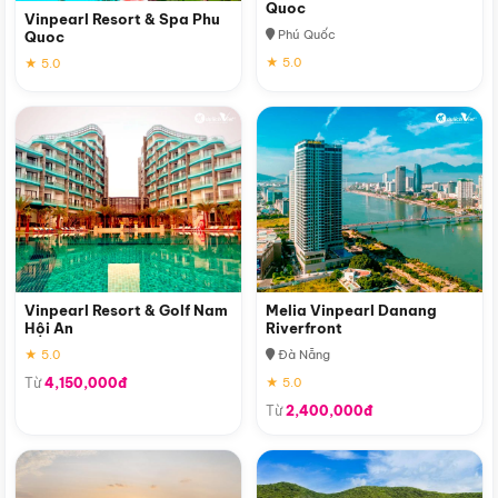
Quoc
Vinpearl Resort & Spa Phu
Phú Quốc
Quoc
★ 5.0
★ 5.0
Vinpearl Resort & Golf Nam
Melia Vinpearl Danang
Hội An
Riverfront
★ 5.0
Đà Nẵng
Từ
4,150,000đ
★ 5.0
Từ
2,400,000đ