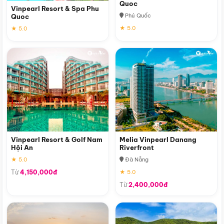
Quoc
Vinpearl Resort & Spa Phu
Phú Quốc
Quoc
★ 5.0
★ 5.0
Vinpearl Resort & Golf Nam
Melia Vinpearl Danang
Hội An
Riverfront
★ 5.0
Đà Nẵng
Từ
4,150,000đ
★ 5.0
Từ
2,400,000đ