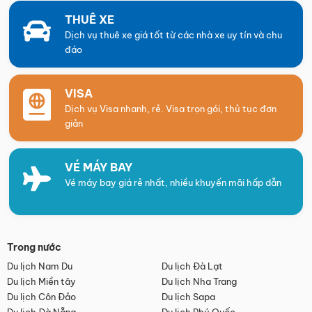
THUÊ XE
Dịch vụ thuê xe giá tốt từ các nhà xe uy tín và chu
đáo
VISA
Dịch vụ Visa nhanh, rẻ. Visa trọn gói, thủ tục đơn
giản
VÉ MÁY BAY
Vé máy bay giá rẻ nhất, nhiều khuyến mãi hấp dẫn
Trong nước
Du lịch Nam Du
Du lịch Đà Lạt
Du lịch Miền tây
Du lịch Nha Trang
Du lịch Côn Đảo
Du lịch Sapa