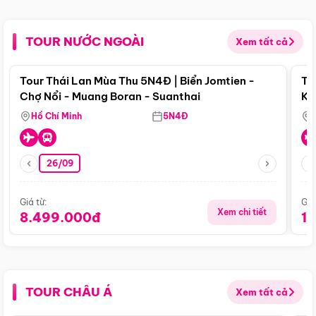
TOUR NƯỚC NGOÀI
Xem tất cả
Điểm nổi bật
Tour Thái Lan Mùa Thu 5N4Đ | Biển Jomtien -
To
Chợ Nổi - Muang Boran - Suanthai
Ku
Si
Hồ Chí Minh
5N4Đ
26/09
Giá từ:
Giá
Xem chi tiết
8.499.000đ
1
TOUR CHÂU Á
Xem tất cả
Điểm nổi bật