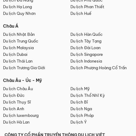
Du lịch Đà Nẵng
Du lịch Phú Quốc
Du lịch Hạ Long
Du lịch Phan Thiết
Du lịch Quy Nhơn
Du lịch Huế
Châu Á
Du lịch Nhật Bản
Du lịch Hàn Quốc
Du lịch Trung Quốc
Du lịch Tây Tạng
Du lịch Malaysia
Du lịch Đài Loan
Du lịch Dubai
Du lịch Singapore
Du lịch Thái Lan
Du lịch Indonesia
Du lịch Trương Gia Giới
Du lịch Phượng Hoàng Cổ Trấn
Châu Âu - Úc - Mỹ
Du lịch Châu Âu
Du lịch Mỹ
Du lịch Đức
Du lịch Thổ Nhĩ Kỳ
Du lịch Thụy Sĩ
Du lịch Bỉ
Du lịch Anh
Du lịch Nga
Du lịch luxembourg
Du lịch Pháp
Du lịch Hà Lan
Du lịch Ý
CÔNG TY CỔ PHẦN TRUYỀN THÔNG DU LỊCH VIỆT