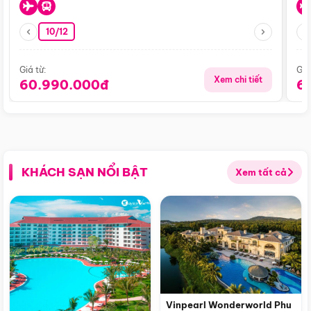
10/12
Giá từ:
Giá
Xem chi tiết
60.990.000đ
6
KHÁCH SẠN NỔI BẬT
Xem tất cả
Vinpearl Wonderworld Phu