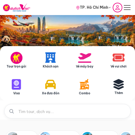
TP. Hồ Chí Minh
Tour trọn gói
Khách sạn
Vé máy bay
Vé vui chơi
Thêm
Visa
Xe đưa đón
Combo