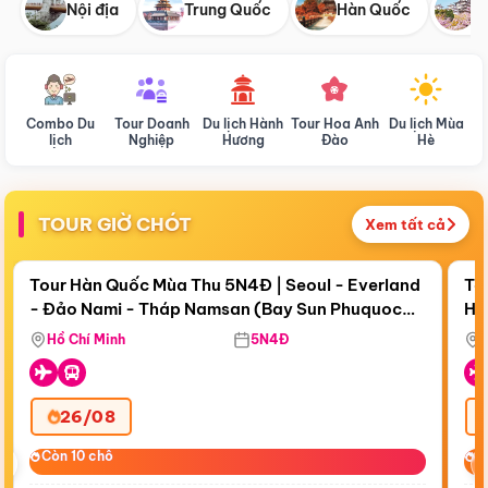
Nội địa
Trung Quốc
Hàn Quốc
N
Combo Du
Tour Doanh
Du lịch Hành
Tour Hoa Anh
Du lịch Mùa
D
lịch
Nghiệp
Hương
Đào
Hè
TOUR GIỜ CHÓT
Xem tất cả
Điểm nổi bật
Còn
19 ngày 02:16:17
Cò
Tour Hàn Quốc Mùa Thu 5N4Đ | Seoul - Everland
To
- Đảo Nami - Tháp Namsan (Bay Sun Phuquoc
Hò
Tặ
Airways)
Aq
Hồ Chí Minh
5N4Đ
26/08
‹
Còn 10 chỗ
Còn 10 chỗ
C
C