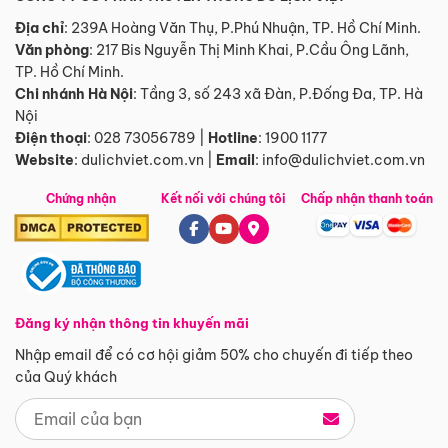
Địa chỉ
: 239A Hoàng Văn Thụ, P.Phú Nhuận, TP. Hồ Chí Minh.
Văn phòng
:
217 Bis Nguyễn Thị Minh Khai, P.Cầu Ông Lãnh,
TP. Hồ Chí Minh.
Chi nhánh Hà Nội
:
Tầng 3, số 243 xã Đàn, P.Đống Đa, TP. Hà
Nội
Điện thoại
:
028 73056789
|
Hotline
:
1900 1177
Website
:
dulichviet.com.vn
|
Email
:
info@dulichviet.com.vn
Chứng nhận
Kết nối với chúng tôi
Chấp nhận thanh toán
Đăng ký nhận thông tin khuyến mãi
Nhập email để có cơ hội giảm 50% cho chuyến đi tiếp theo
của Quý khách