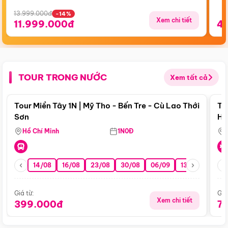
13.999.000đ
-14%
Xem chi tiết
11.999.000đ
4
TOUR TRONG NƯỚC
Xem tất cả
Điểm nổi bật
Tour Miền Tây 1N | Mỹ Tho - Bến Tre - Cù Lao Thới
To
Sơn
Hu
Hồ Chí Minh
1N0Đ
14/08
16/08
23/08
30/08
06/09
13/09
20/0
Giá từ:
Giá
Xem chi tiết
399.000đ
7