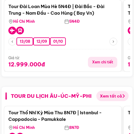
Tour Đài Loan Mùa Hè 5N4Đ | Đài Bắc - Đài
To
Trung - Nam Đầu - Cao Hùng ( Bay Vn)
Tr
Hồ Chí Minh
5N4Đ
13/08
12/09
01/10
Giá từ:
Giá
Xem chi tiết
12.999.000đ
1
TOUR DU LỊCH ÂU-ÚC-MỸ-PHI
Xem tất cả
Điểm nổi bật
Tour Thổ Nhĩ Kỳ Mùa Thu 8N7Đ | Istanbul -
To
Cappadocia - Pamukkale
Hồ Chí Minh
8N7Đ