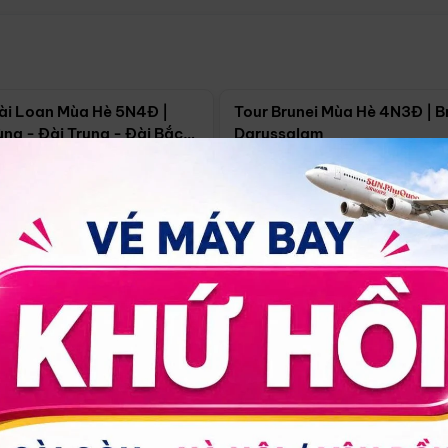
Điểm nổi bật
Điểm nổi
ài Loan Mùa Hè 5N4Đ |
Tour Brunei Mùa Hè 4N3Đ | B
ng - Đài Trung - Đài Bắc
Darussalam
j)
í Minh
5N4Đ
Hồ Chí Minh
4N3Đ
4/09
18/09
30/08
17/09
24/09
Giá từ:
Xem chi tiết
Xem chi 
90.000đ
14.499.000đ