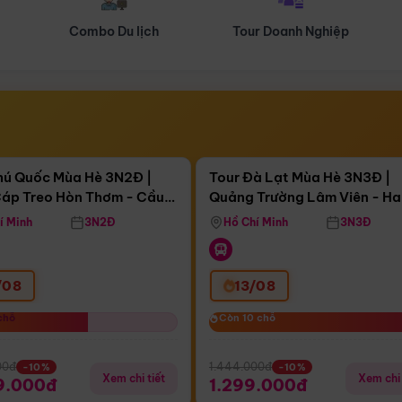
Tour Doanh Nghiệp
Du lịch Hành Hương
Điểm nổi bật
Điểm nổi
ngày 14:06:44
Còn
03 ngày 14:06:44
hú Quốc Mùa Hè 3N2Đ |
Tour Đà Lạt Mùa Hè 3N3Đ |
áp Treo Hòn Thơm - Cầu
Quảng Trường Lâm Viên - H
áp Treo Hòn Thơm
Công Viên Nước Aquatopia
Hill - Puppy Farm
í Minh
3N2Đ
Hồ Chí Minh
3N3Đ
/08
13/08
chỗ
chỗ
Còn 10 chỗ
Còn 10 chỗ
00đ
1.444.000đ
-10%
-10%
Xem chi tiết
Xem chi 
9.000đ
1.299.000đ