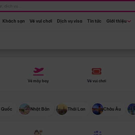
Điểm khởi hành
Tháng khở
Hồ Chí Minh
Bất kỳ 
Khách sạn
Vé vui chơi
Dịch vụ visa
Tin tức
Giới thiệu
Vé máy bay
Vé vui chơi
 Quốc
Nhật Bản
Thái Lan
Châu Âu