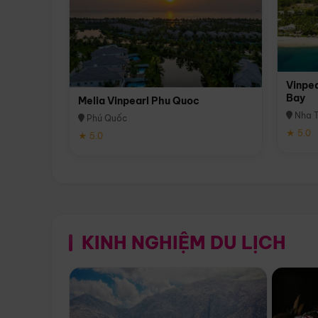
Vinpea
Bay
Melia Vinpearl Phu Quoc
Nha T
Phú Quốc
★ 5.0
★ 5.0
KINH NGHIỆM DU LỊCH