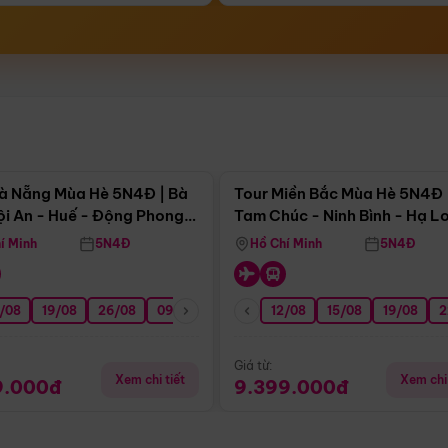
Điểm nổi bật
Điểm nổi
à Nẵng Mùa Hè 5N4Đ | Bà
Tour Miền Bắc Mùa Hè 5N4Đ 
ội An - Huế - Động Phong
Tam Chúc - Ninh Bình - Hạ L
í Minh
5N4Đ
Hồ Chí Minh
5N4Đ
/08
3/09
19/08
20/09
26/08
27/09
09/09
16/09
12/08
23/09
15/08
30/09
19/08
07/10
2
Giá từ:
Xem chi tiết
Xem chi 
9.000đ
9.399.000đ