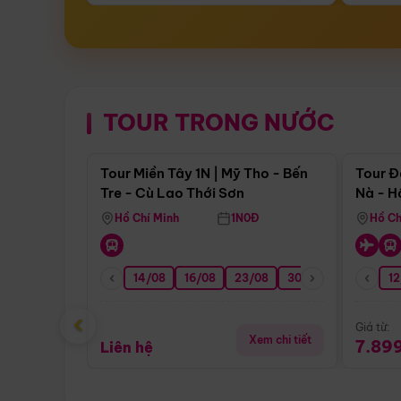
TOUR TRONG NƯỚC
Điểm nổi bật
Tour Miền Tây 1N | Mỹ Tho - Bến
Tour Đ
Tre - Cù Lao Thới Sơn
Nà - H
Nha
Hồ Chí Minh
1N0Đ
Hồ Ch
14/08
16/08
23/08
30/08
06/09
12
1
‹
Giá từ:
Xem chi tiết
7.89
Liên hệ