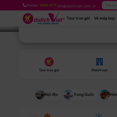
Bạn muốn đi đâu?
*
Hotline:
1900 1177
info@dulichviet.com.vn
Tour trọn gói
Vé máy bay
Tour trọn gói
Khách sạn
Nội địa
Trung Quốc
Hàn