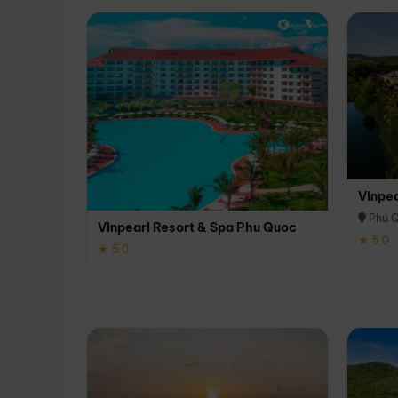
Vinpe
Phú 
Vinpearl Resort & Spa Phu Quoc
★ 5.0
★ 5.0