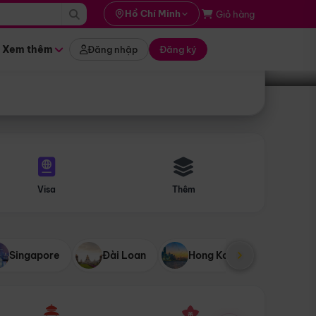
i hành
Hồ Chí Minh
Giỏ hàng
Tìm tour
tháng nào
Xem thêm
Đăng nhập
Đăng ký
Visa
Thêm
Singapore
Đài Loan
Hong Kong
Mỹ