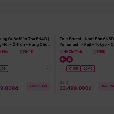
Điểm nổi bật
Điểm nổi
rung Quôc Mùa Thu 5N4Đ |
Tour Brunei - Nhật Bản 6N5Đ
 Hải - Ô Trấn - Hàng Châu
Yamanashi - Fuji - Tokyo - 
Không Shopping)
- Freeday
í Minh
5N4Đ
Hồ Chí Minh
6N5Đ
0/09
01/09
20/10
Giá từ:
Xem chi tiết
Xem chi 
99.000đ
33.499.000đ