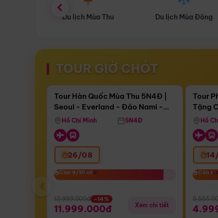
ùa Thu
Du lịch Mùa Đông
Combo Du lịch
TOUR GIỜ CHÓT
Điểm nổi bật
Còn
16 ngày 14:06:44
Còn
04 
Tour Hàn Quốc Mùa Thu 5N4Đ |
Tour P
Seoul - Everland - Đảo Nami -
Tặng C
Bay Sun Phuquoc Airways
Tặng C
Tháp Namsan (Bay Sun Phuquoc
Hôn - 
Hồ Chí Minh
5N4Đ
Hồ Ch
Airways)
26/08
14
Còn 9/10 chỗ
Còn 9/10 chỗ
Còn 6 
Còn 6 
‹
13.999.000đ
5.555.0
-14%
Xem chi tiết
11.999.000đ
4.99