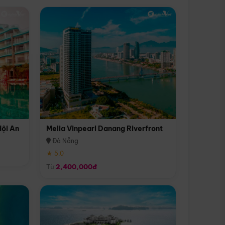
Hội An
Melia Vinpearl Danang Riverfront
Đà Nẵng
★ 5.0
Từ
2,400,000đ