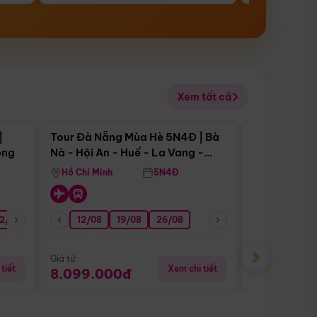
Xem tất cả
 bật
Điểm nổi bật
|
Tour Đà Nẵng Mùa Hè 5N4Đ | Bà
Tour Đà Nẵn
ong
Nà - Hội An - Huế - La Vang -
Nà - Hội An
Động Thiên Đường
Nha
Hồ Chí Minh
5N4Đ
Hồ Chí Minh
2/08
26/08
05/09
12/08
19/08
09/09
26/08
12/09
13/08
›
Giá từ:
Giá từ:
tiết
Xem chi tiết
8.099.000đ
6.899.00