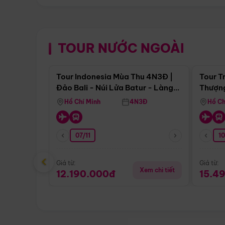
TOUR NƯỚC NGOÀI
Điểm nổi bật
Tour Indonesia Mùa Thu 4N3Đ |
Tour T
Đảo Bali - Núi Lửa Batur - Làng
Thượng
Penglipuran
(Tour 
Hồ Chí Minh
4N3Đ
Hồ Ch
07/11
1
‹
Giá từ:
Giá từ:
Xem chi tiết
12.190.000đ
15.4