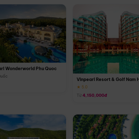
arl Wonderworld Phu Quoc
Quốc
Vinpearl Resort & Golf Nam 
★ 5.0
Từ
4,150,000đ