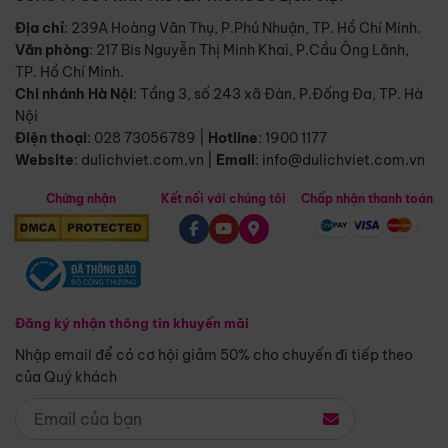
Địa chỉ
: 239A Hoàng Văn Thụ, P.Phú Nhuận, TP. Hồ Chí Minh.
Văn phòng
:
217 Bis Nguyễn Thị Minh Khai, P.Cầu Ông Lãnh,
TP. Hồ Chí Minh.
Chi nhánh Hà Nội
:
Tầng 3, số 243 xã Đàn, P.Đống Đa, TP. Hà
Nội
Điện thoại
:
028 73056789
|
Hotline
:
1900 1177
Website
:
dulichviet.com.vn
|
Email
:
info@dulichviet.com.vn
Chứng nhận
Kết nối với chúng tôi
Chấp nhận thanh toán
Đăng ký nhận thông tin khuyến mãi
Nhập email để có cơ hội giảm 50% cho chuyến đi tiếp theo
của Quý khách