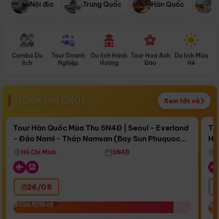
Nội địa
Trung Quốc
Hàn Quốc
N
Combo Du
Tour Doanh
Du lịch Hành
Tour Hoa Anh
Du lịch Mùa
D
lịch
Nghiệp
Hương
Đào
Hè
TOUR GIỜ CHÓT
Xem tất cả
Điểm nổi bật
Còn
17 ngày 16:41:04
Cò
Tour Hàn Quốc Mùa Thu 5N4Đ | Seoul - Everland
To
- Đảo Nami - Tháp Namsan (Bay Sun Phuquoc
Hò
Bay Sun Phuquoc Airways
Tặ
Airways)
Aq
Hồ Chí Minh
5N4Đ
26/08
‹
Còn 9/10 chỗ
Còn 9/10 chỗ
C
C