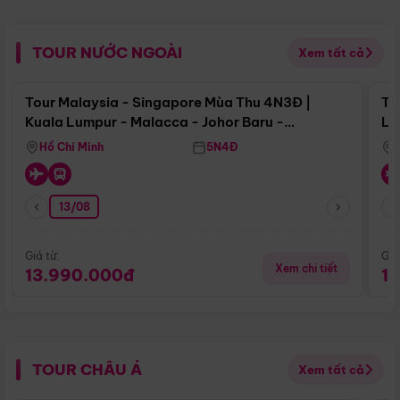
TOUR NƯỚC NGOÀI
Xem tất cả
Điểm nổi bật
Tour Malaysia - Singapore Mùa Thu 4N3Đ |
To
Kuala Lumpur - Malacca - Johor Baru -
Lử
Singapore
Hồ Chí Minh
5N4Đ
13/08
Giá từ:
Giá
Xem chi tiết
13.990.000đ
1
TOUR CHÂU Á
Xem tất cả
Điểm nổi bật