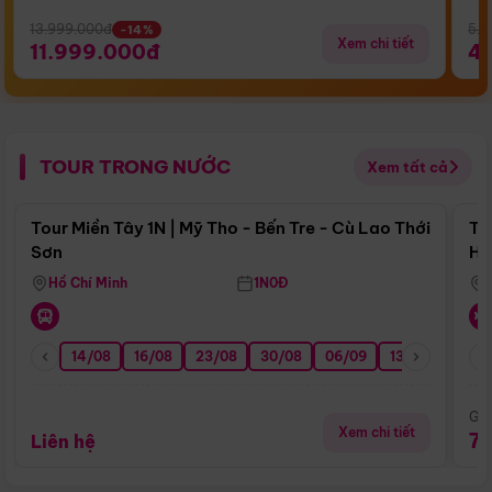
13.999.000đ
5.5
-14%
Xem chi tiết
11.999.000đ
4
TOUR TRONG NƯỚC
Xem tất cả
Điểm nổi bật
Tour Miền Tây 1N | Mỹ Tho - Bến Tre - Cù Lao Thới
To
Sơn
Hu
Hồ Chí Minh
1N0Đ
14/08
16/08
23/08
30/08
06/09
13/09
20/0
Giá
Xem chi tiết
7
Liên hệ