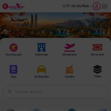
TP. Hồ Chí Minh
Tour trọn gói
Khách sạn
Vé máy bay
Vé vui chơi
Thêm
Visa
Xe đưa đón
Combo