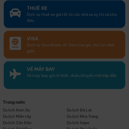
THUÊ XE
Dịch vụ thuê xe giá tốt từ các nhà xe uy tín và chu
đáo
VISA
Dịch vụ Visa nhanh, rẻ. Visa trọn gói, thủ tục đơn
giản
VÉ MÁY BAY
Vé máy bay giá rẻ nhất, nhiều khuyến mãi hấp dẫn
Trong nước
Du lịch Nam Du
Du lịch Đà Lạt
Du lịch Miền tây
Du lịch Nha Trang
Du lịch Côn Đảo
Du lịch Sapa