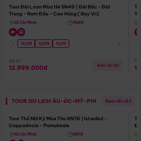
Tour Đài Loan Mùa Hè 5N4Đ | Đài Bắc - Đài
To
Trung - Nam Đầu - Cao Hùng ( Bay Vn)
Tr
Hồ Chí Minh
5N4Đ
13/08
12/09
01/10
Giá từ:
Giá
Xem chi tiết
12.999.000đ
1
TOUR DU LỊCH ÂU-ÚC-MỸ-PHI
Xem tất cả
Điểm nổi bật
Tour Thổ Nhĩ Kỳ Mùa Thu 8N7Đ | Istanbul -
To
Cappadocia - Pamukkale
Đế
Hồ Chí Minh
8N7Đ