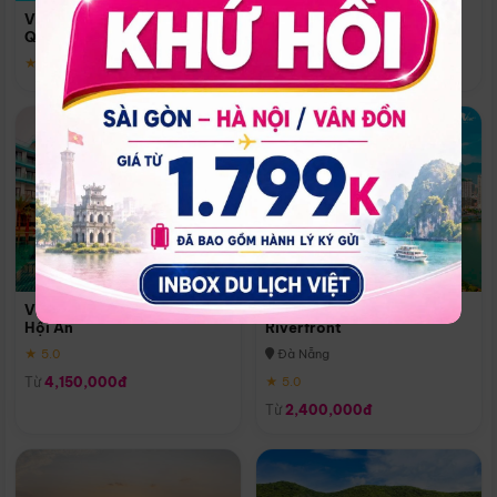
Quoc
Vinpearl Resort & Spa Phu
Phú Quốc
Quoc
★ 5.0
★ 5.0
Vinpearl Resort & Golf Nam
Melia Vinpearl Danang
Hội An
Riverfront
★ 5.0
Đà Nẵng
Từ
4,150,000đ
★ 5.0
Từ
2,400,000đ