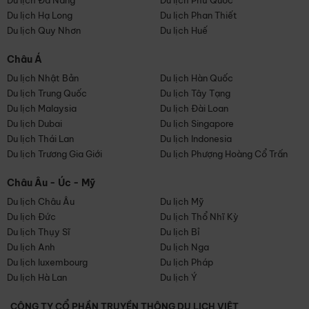
Du lịch Đà Nẵng
Du lịch Phú Quốc
Du lịch Hạ Long
Du lịch Phan Thiết
Du lịch Quy Nhơn
Du lịch Huế
Châu Á
Du lịch Nhật Bản
Du lịch Hàn Quốc
Du lịch Trung Quốc
Du lịch Tây Tạng
Du lịch Malaysia
Du lịch Đài Loan
Du lịch Dubai
Du lịch Singapore
Du lịch Thái Lan
Du lịch Indonesia
Du lịch Trương Gia Giới
Du lịch Phượng Hoàng Cổ Trấn
Châu Âu - Úc - Mỹ
Du lịch Châu Âu
Du lịch Mỹ
Du lịch Đức
Du lịch Thổ Nhĩ Kỳ
Du lịch Thụy Sĩ
Du lịch Bỉ
Du lịch Anh
Du lịch Nga
Du lịch luxembourg
Du lịch Pháp
Du lịch Hà Lan
Du lịch Ý
CÔNG TY CỔ PHẦN TRUYỀN THÔNG DU LỊCH VIỆT