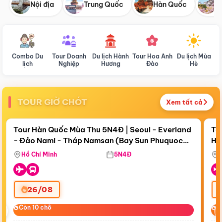
Nội địa
Trung Quốc
Hàn Quốc
N
Combo Du
Tour Doanh
Du lịch Hành
Tour Hoa Anh
Du lịch Mùa
D
lịch
Nghiệp
Hương
Đào
Hè
TOUR GIỜ CHÓT
Xem tất cả
Điểm nổi bật
Còn
18 ngày 18:44:40
Cò
Tour Hàn Quốc Mùa Thu 5N4Đ | Seoul - Everland
To
- Đảo Nami - Tháp Namsan (Bay Sun Phuquoc
Hò
Bay Sun Phuquoc Airways
Tặ
Airways)
Aq
Hồ Chí Minh
5N4Đ
26/08
‹
Còn 10 chỗ
Còn 10 chỗ
C
C