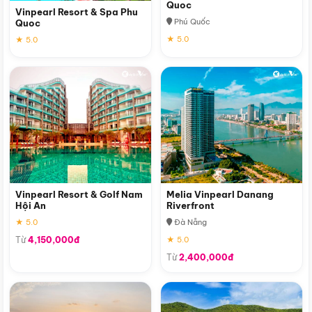
Quoc
Vinpearl Resort & Spa Phu
Phú Quốc
Quoc
★ 5.0
★ 5.0
Vinpearl Resort & Golf Nam
Melia Vinpearl Danang
Hội An
Riverfront
★ 5.0
Đà Nẵng
Từ
4,150,000đ
★ 5.0
Từ
2,400,000đ