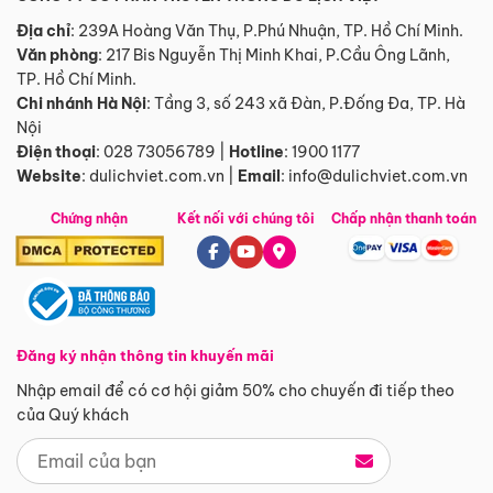
Địa chỉ
: 239A Hoàng Văn Thụ, P.Phú Nhuận, TP. Hồ Chí Minh.
Văn phòng
:
217 Bis Nguyễn Thị Minh Khai, P.Cầu Ông Lãnh,
TP. Hồ Chí Minh.
Chi nhánh Hà Nội
:
Tầng 3, số 243 xã Đàn, P.Đống Đa, TP. Hà
Nội
Điện thoại
:
028 73056789
|
Hotline
:
1900 1177
Website
:
dulichviet.com.vn
|
Email
:
info@dulichviet.com.vn
Chứng nhận
Kết nối với chúng tôi
Chấp nhận thanh toán
Đăng ký nhận thông tin khuyến mãi
Nhập email để có cơ hội giảm 50% cho chuyến đi tiếp theo
của Quý khách