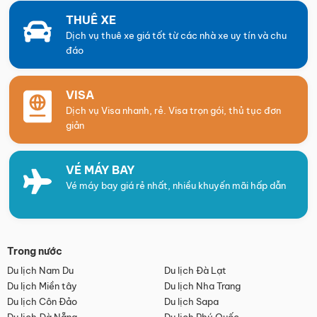
THUÊ XE
Dịch vụ thuê xe giá tốt từ các nhà xe uy tín và chu
đáo
VISA
Dịch vụ Visa nhanh, rẻ. Visa trọn gói, thủ tục đơn
giản
VÉ MÁY BAY
Vé máy bay giá rẻ nhất, nhiều khuyến mãi hấp dẫn
Trong nước
Du lịch Nam Du
Du lịch Đà Lạt
Du lịch Miền tây
Du lịch Nha Trang
Du lịch Côn Đảo
Du lịch Sapa