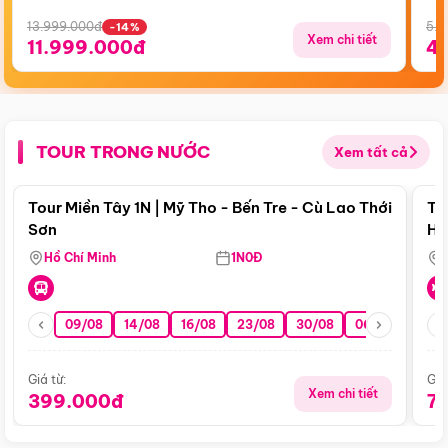
13.999.000đ
5.5
-14%
Xem chi tiết
11.999.000đ
4
TOUR TRONG NƯỚC
Xem tất cả
Điểm nổi bật
Tour Miền Tây 1N | Mỹ Tho - Bến Tre - Cù Lao Thới
To
Sơn
Hu
Hồ Chí Minh
1N0Đ
09/08
14/08
16/08
23/08
30/08
06/09
13/0
Giá từ:
Giá
Xem chi tiết
399.000đ
7