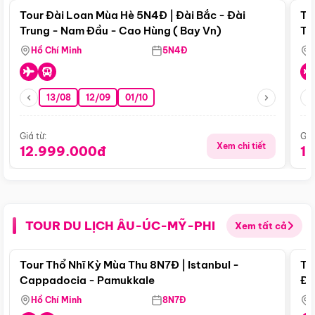
Tour Đài Loan Mùa Hè 5N4Đ | Đài Bắc - Đài
To
Trung - Nam Đầu - Cao Hùng ( Bay Vn)
Tr
Hồ Chí Minh
5N4Đ
13/08
12/09
01/10
Giá từ:
Giá
Xem chi tiết
12.999.000đ
1
TOUR DU LỊCH ÂU-ÚC-MỸ-PHI
Xem tất cả
Điểm nổi bật
Tour Thổ Nhĩ Kỳ Mùa Thu 8N7Đ | Istanbul -
To
Cappadocia - Pamukkale
Đế
Hồ Chí Minh
8N7Đ