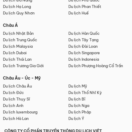
Du lịch Đà Nẵng
Du lịch Phú Quốc
Du lịch Hạ Long
Du lịch Phan Thiết
Du lịch Quy Nhơn
Du lịch Huế
Châu Á
Du lịch Nhật Bản
Du lịch Hàn Quốc
Du lịch Trung Quốc
Du lịch Tây Tạng
Du lịch Malaysia
Du lịch Đài Loan
Du lịch Dubai
Du lịch Singapore
Du lịch Thái Lan
Du lịch Indonesia
Du lịch Trương Gia Giới
Du lịch Phượng Hoàng Cổ Trấn
Châu Âu - Úc - Mỹ
Du lịch Châu Âu
Du lịch Mỹ
Du lịch Đức
Du lịch Thổ Nhĩ Kỳ
Du lịch Thụy Sĩ
Du lịch Bỉ
Du lịch Anh
Du lịch Nga
Du lịch luxembourg
Du lịch Pháp
Du lịch Hà Lan
Du lịch Ý
CÔNG TY CỔ PHẦN TRUYỀN THÔNG DU LỊCH VIỆT