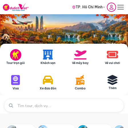
TP. Hồ Chí Minh
Tour trọn gói
Khách sạn
Vé máy bay
Vé vui chơi
Thêm
Visa
Xe đưa đón
Combo