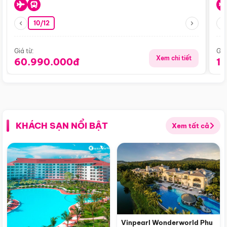
10/12
Giá từ:
Giá
Xem chi tiết
60.990.000đ
1
KHÁCH SẠN NỔI BẬT
Xem tất cả
Vinpearl Wonderworld Phu