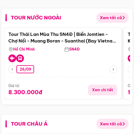
TOUR NƯỚC NGOÀI
Xem tất cả
Điểm nổi bật
Tour Thái Lan Mùa Thu 5N4Đ | Biển Jomtien -
To
Chợ Nổi - Muang Boran - Suanthai (Bay Vietnam
Ku
Airlines)
Si
Hồ Chí Minh
5N4Đ
26/09
Giá từ:
Giá
Xem chi tiết
8.300.000đ
1
TOUR CHÂU Á
Xem tất cả
Điểm nổi bật