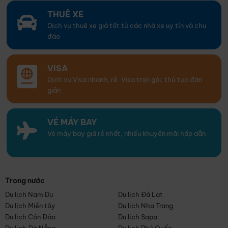
THUÊ XE
Dịch vụ thuê xe giá tốt từ các nhà xe uy tín và chu
đáo
VISA
Dịch vụ Visa nhanh, rẻ. Visa trọn gói, thủ tục đơn
giản
VÉ MÁY BAY
Vé máy bay giá rẻ nhất, nhiều khuyến mãi hấp dẫn
Trong nước
Du lịch Nam Du
Du lịch Đà Lạt
Du lịch Miền tây
Du lịch Nha Trang
Du lịch Côn Đảo
Du lịch Sapa