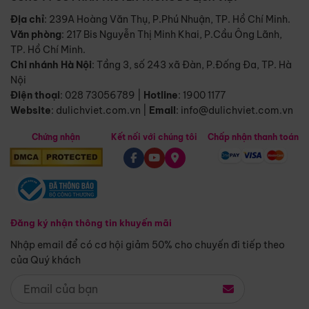
Địa chỉ
: 239A Hoàng Văn Thụ, P.Phú Nhuận, TP. Hồ Chí Minh.
Văn phòng
:
217 Bis Nguyễn Thị Minh Khai, P.Cầu Ông Lãnh,
TP. Hồ Chí Minh.
Chi nhánh Hà Nội
:
Tầng 3, số 243 xã Đàn, P.Đống Đa, TP. Hà
Nội
Điện thoại
:
028 73056789
|
Hotline
:
1900 1177
Website
:
dulichviet.com.vn
|
Email
:
info@dulichviet.com.vn
Chứng nhận
Kết nối với chúng tôi
Chấp nhận thanh toán
Đăng ký nhận thông tin khuyến mãi
Nhập email để có cơ hội giảm 50% cho chuyến đi tiếp theo
của Quý khách