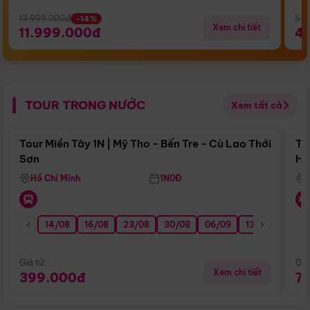
13.999.000đ
5.5
-14%
Xem chi tiết
11.999.000đ
4
TOUR TRONG NƯỚC
Xem tất cả
Điểm nổi bật
Tour Miền Tây 1N | Mỹ Tho - Bến Tre - Cù Lao Thới
To
Sơn
Hu
Hồ Chí Minh
1N0Đ
14/08
16/08
23/08
30/08
06/09
13/09
20/0
Giá từ:
Giá
Xem chi tiết
399.000đ
7