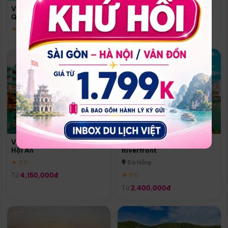
Quoc
Vinpearl Resort & Spa Phu
Phú Quốc
Quoc
★ 5.0
★ 5.0
Vinpearl Resort & Golf Nam
Melia Vinpearl Danang
Hội An
Riverfront
★ 5.0
Đà Nẵng
Từ
4,150,000đ
★ 5.0
Từ
2,400,000đ