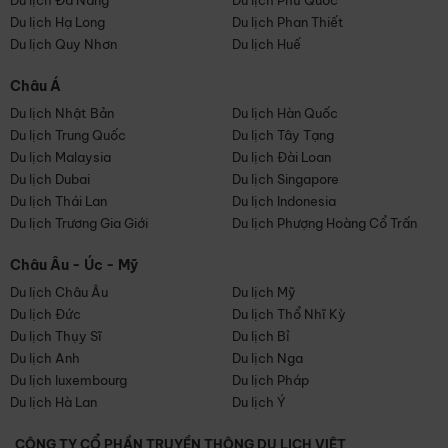
Du lịch Đà Nẵng
Du lịch Phú Quốc
Du lịch Hạ Long
Du lịch Phan Thiết
Du lịch Quy Nhơn
Du lịch Huế
Châu Á
Du lịch Nhật Bản
Du lịch Hàn Quốc
Du lịch Trung Quốc
Du lịch Tây Tạng
Du lịch Malaysia
Du lịch Đài Loan
Du lịch Dubai
Du lịch Singapore
Du lịch Thái Lan
Du lịch Indonesia
Du lịch Trương Gia Giới
Du lịch Phượng Hoàng Cổ Trấn
Châu Âu - Úc - Mỹ
Du lịch Châu Âu
Du lịch Mỹ
Du lịch Đức
Du lịch Thổ Nhĩ Kỳ
Du lịch Thụy Sĩ
Du lịch Bỉ
Du lịch Anh
Du lịch Nga
Du lịch luxembourg
Du lịch Pháp
Du lịch Hà Lan
Du lịch Ý
CÔNG TY CỔ PHẦN TRUYỀN THÔNG DU LỊCH VIỆT