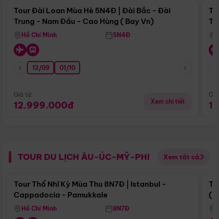
Tour Đài Loan Mùa Hè 5N4Đ | Đài Bắc - Đài
To
Trung - Nam Đầu - Cao Hùng ( Bay Vn)
Tr
Hồ Chí Minh
5N4Đ
12/09
01/10
Giá từ:
Giá
Xem chi tiết
12.999.000đ
1
TOUR DU LỊCH ÂU-ÚC-MỸ-PHI
Xem tất cả
Điểm nổi bật
Tour Thổ Nhĩ Kỳ Mùa Thu 8N7Đ | Istanbul -
To
Cappadocia - Pamukkale
(B
Hồ Chí Minh
8N7Đ