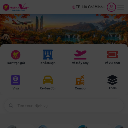
TP. Hồ Chí Minh
Tour trọn gói
Khách sạn
Vé máy bay
Vé vui chơi
Thêm
Visa
Xe đưa đón
Combo