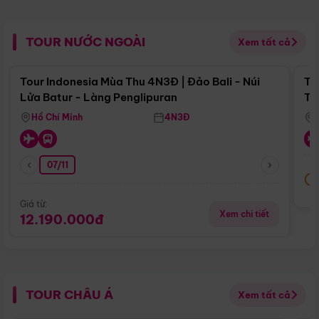
TOUR NƯỚC NGOÀI
Xem tất cả
Điểm nổi bật
Tour Indonesia Mùa Thu 4N3Đ | Đảo Bali - Núi
To
Lửa Batur - Làng Penglipuran
Tr
Hồ Chí Minh
4N3Đ
07/11
Giá từ:
Xem chi tiết
12.190.000đ
TOUR CHÂU Á
Xem tất cả
Điểm nổi bật