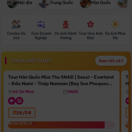
Nội địa
Trung Quốc
Hàn Quốc
N
Combo Du
Tour Doanh
Du lịch Hành
Tour Hoa Anh
Du lịch Mùa
D
lịch
Nghiệp
Hương
Đào
Hè
TOUR GIỜ CHÓT
Xem tất cả
Điểm nổi bật
Còn
15 ngày 14:25:00
Cò
Tour Hàn Quốc Mùa Thu 5N4Đ | Seoul - Everland
To
- Đảo Nami - Tháp Namsan (Bay Sun Phuquoc
Hò
Bay Sun Phuquoc Airways
Tặ
Airways)
Aq
Hồ Chí Minh
5N4Đ
26/08
‹
Còn 9/10 chỗ
Còn 9/10 chỗ
C
C