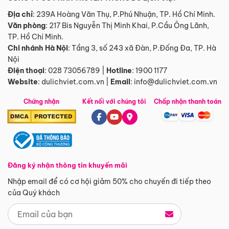
Địa chỉ
: 239A Hoàng Văn Thụ, P.Phú Nhuận, TP. Hồ Chí Minh.
Văn phòng
:
217 Bis Nguyễn Thị Minh Khai, P.Cầu Ông Lãnh,
TP. Hồ Chí Minh.
Chi nhánh Hà Nội
:
Tầng 3, số 243 xã Đàn, P.Đống Đa, TP. Hà
Nội
Điện thoại
:
028 73056789
|
Hotline
:
1900 1177
Website
:
dulichviet.com.vn
|
Email
:
info@dulichviet.com.vn
Chứng nhận
Kết nối với chúng tôi
Chấp nhận thanh toán
Đăng ký nhận thông tin khuyến mãi
Nhập email để có cơ hội giảm 50% cho chuyến đi tiếp theo
của Quý khách