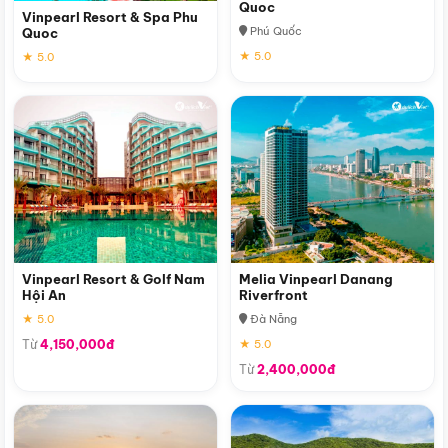
Quoc
Vinpearl Resort & Spa Phu
Phú Quốc
Quoc
★ 5.0
★ 5.0
Vinpearl Resort & Golf Nam
Melia Vinpearl Danang
Hội An
Riverfront
★ 5.0
Đà Nẵng
Từ
4,150,000đ
★ 5.0
Từ
2,400,000đ