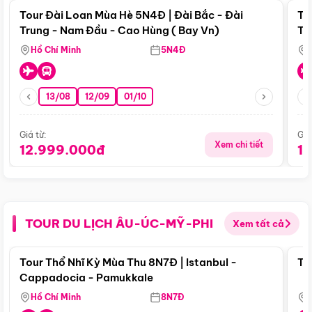
Tour Đài Loan Mùa Hè 5N4Đ | Đài Bắc - Đài
To
Trung - Nam Đầu - Cao Hùng ( Bay Vn)
Tr
Hồ Chí Minh
5N4Đ
13/08
12/09
01/10
Giá từ:
Giá
Xem chi tiết
12.999.000đ
1
TOUR DU LỊCH ÂU-ÚC-MỸ-PHI
Xem tất cả
Điểm nổi bật
Tour Thổ Nhĩ Kỳ Mùa Thu 8N7Đ | Istanbul -
To
Cappadocia - Pamukkale
Hồ Chí Minh
8N7Đ