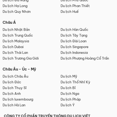
Du lịch Đà Nẵng
Du lịch Phú Quốc
Du lịch Hạ Long
Du lịch Phan Thiết
Du lịch Quy Nhơn
Du lịch Huế
Châu Á
Du lịch Nhật Bản
Du lịch Hàn Quốc
Du lịch Trung Quốc
Du lịch Tây Tạng
Du lịch Malaysia
Du lịch Đài Loan
Du lịch Dubai
Du lịch Singapore
Du lịch Thái Lan
Du lịch Indonesia
Du lịch Trương Gia Giới
Du lịch Phượng Hoàng Cổ Trấn
Châu Âu - Úc - Mỹ
Du lịch Châu Âu
Du lịch Mỹ
Du lịch Đức
Du lịch Thổ Nhĩ Kỳ
Du lịch Thụy Sĩ
Du lịch Bỉ
Du lịch Anh
Du lịch Nga
Du lịch luxembourg
Du lịch Pháp
Du lịch Hà Lan
Du lịch Ý
CÔNG TY CỔ PHẦN TRUYỀN THÔNG DU LỊCH VIỆT