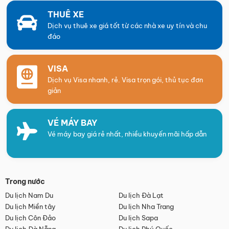
THUÊ XE
Dịch vụ thuê xe giá tốt từ các nhà xe uy tín và chu
đáo
VISA
Dịch vụ Visa nhanh, rẻ. Visa trọn gói, thủ tục đơn
giản
VÉ MÁY BAY
Vé máy bay giá rẻ nhất, nhiều khuyến mãi hấp dẫn
Trong nước
Du lịch Nam Du
Du lịch Đà Lạt
Du lịch Miền tây
Du lịch Nha Trang
Du lịch Côn Đảo
Du lịch Sapa