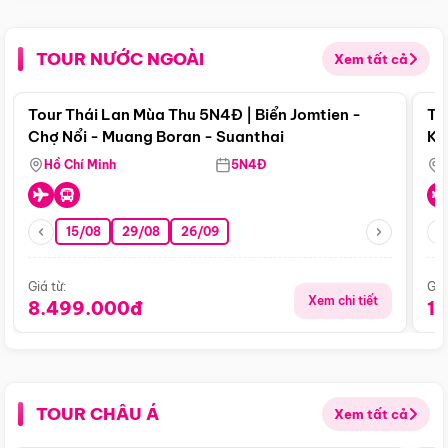
TOUR NƯỚC NGOÀI
Xem tất cả
Điểm nổi bật
Tour Thái Lan Mùa Thu 5N4Đ | Biển Jomtien -
To
Chợ Nổi - Muang Boran - Suanthai
Ku
Si
Hồ Chí Minh
5N4Đ
15/08
29/08
26/09
Giá từ:
Giá
Xem chi tiết
8.499.000đ
1
TOUR CHÂU Á
Xem tất cả
Điểm nổi bật