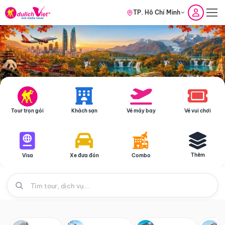
TP. Hồ Chí Minh
Tour trọn gói
Khách sạn
Vé máy bay
Vé vui chơi
Thêm
Visa
Xe đưa đón
Combo