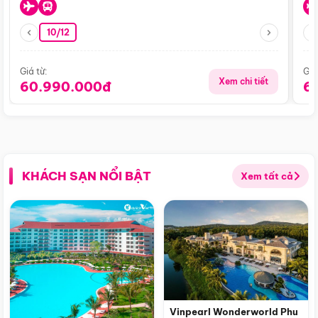
10/12
Giá từ:
Giá
Xem chi tiết
60.990.000đ
6
KHÁCH SẠN NỔI BẬT
Xem tất cả
Vinpearl Wonderworld Phu