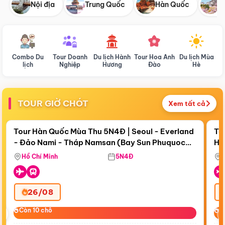
Nội địa
Trung Quốc
Hàn Quốc
N
Combo Du
Tour Doanh
Du lịch Hành
Tour Hoa Anh
Du lịch Mùa
D
lịch
Nghiệp
Hương
Đào
Hè
TOUR GIỜ CHÓT
Xem tất cả
Điểm nổi bật
Còn
19 ngày 12:35:01
Cò
Tour Hàn Quốc Mùa Thu 5N4Đ | Seoul - Everland
To
- Đảo Nami - Tháp Namsan (Bay Sun Phuquoc
Hò
Tặ
Airways)
Aq
Hồ Chí Minh
5N4Đ
26/08
‹
Còn 10 chỗ
Còn 10 chỗ
C
C