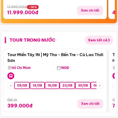
13.999.000đ
-14%
Xem chi tiết
11.999.000đ
4
TOUR TRONG NƯỚC
Xem tất cả
Điểm nổi bật
Tour Miền Tây 1N | Mỹ Tho - Bến Tre - Cù Lao Thới
To
Sơn
Hu
Hồ Chí Minh
1N0Đ
09/08
14/08
16/08
23/08
30/08
06/09
13/0
Giá từ:
Giá
Xem chi tiết
399.000đ
7