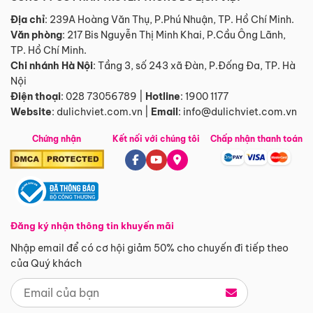
Địa chỉ
: 239A Hoàng Văn Thụ, P.Phú Nhuận, TP. Hồ Chí Minh.
Văn phòng
:
217 Bis Nguyễn Thị Minh Khai, P.Cầu Ông Lãnh,
TP. Hồ Chí Minh.
Chi nhánh Hà Nội
:
Tầng 3, số 243 xã Đàn, P.Đống Đa, TP. Hà
Nội
Điện thoại
:
028 73056789
|
Hotline
:
1900 1177
Website
:
dulichviet.com.vn
|
Email
:
info@dulichviet.com.vn
Chứng nhận
Kết nối với chúng tôi
Chấp nhận thanh toán
Đăng ký nhận thông tin khuyến mãi
Nhập email để có cơ hội giảm 50% cho chuyến đi tiếp theo
của Quý khách