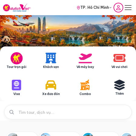
TP. Hồ Chí Minh
Tour trọn gói
Khách sạn
Vé máy bay
Vé vui chơi
Thêm
Visa
Xe đưa đón
Combo