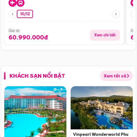
10/12
Giá từ:
Giá
Xem chi tiết
60.990.000đ
6
KHÁCH SẠN NỔI BẬT
Xem tất cả
Vinpearl Wonderworld Phu