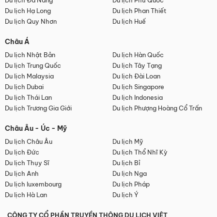
Du lịch Đà Nẵng
Du lịch Phú Quốc
Du lịch Hạ Long
Du lịch Phan Thiết
Du lịch Quy Nhơn
Du lịch Huế
Châu Á
Du lịch Nhật Bản
Du lịch Hàn Quốc
Du lịch Trung Quốc
Du lịch Tây Tạng
Du lịch Malaysia
Du lịch Đài Loan
Du lịch Dubai
Du lịch Singapore
Du lịch Thái Lan
Du lịch Indonesia
Du lịch Trương Gia Giới
Du lịch Phượng Hoàng Cổ Trấn
Châu Âu - Úc - Mỹ
Du lịch Châu Âu
Du lịch Mỹ
Du lịch Đức
Du lịch Thổ Nhĩ Kỳ
Du lịch Thụy Sĩ
Du lịch Bỉ
Du lịch Anh
Du lịch Nga
Du lịch luxembourg
Du lịch Pháp
Du lịch Hà Lan
Du lịch Ý
CÔNG TY CỔ PHẦN TRUYỀN THÔNG DU LỊCH VIỆT