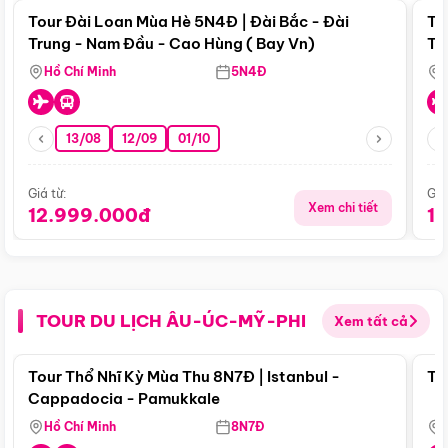
Tour Đài Loan Mùa Hè 5N4Đ | Đài Bắc - Đài
To
Trung - Nam Đầu - Cao Hùng ( Bay Vn)
Tr
Hồ Chí Minh
5N4Đ
13/08
12/09
01/10
Giá từ:
Giá
Xem chi tiết
12.999.000đ
1
TOUR DU LỊCH ÂU-ÚC-MỸ-PHI
Xem tất cả
Điểm nổi bật
Tour Thổ Nhĩ Kỳ Mùa Thu 8N7Đ | Istanbul -
To
Cappadocia - Pamukkale
Hồ Chí Minh
8N7Đ