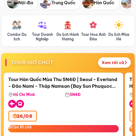
Nội địa
Trung Quốc
Hàn Quốc
N
Combo Du
Tour Doanh
Du lịch Hành
Tour Hoa Anh
Du lịch Mùa
D
lịch
Nghiệp
Hương
Đào
Hè
TOUR GIỜ CHÓT
Xem tất cả
Điểm nổi bật
Còn
19 ngày 09:56:27
Cò
Tour Hàn Quốc Mùa Thu 5N4Đ | Seoul - Everland
To
- Đảo Nami - Tháp Namsan (Bay Sun Phuquoc
Hò
Tặ
Airways)
Aq
Hồ Chí Minh
5N4Đ
26/08
‹
Còn 10 chỗ
Còn 10 chỗ
C
C