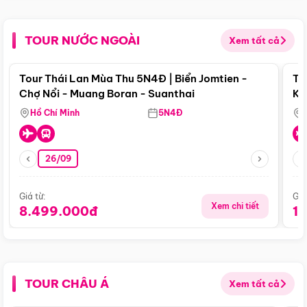
TOUR NƯỚC NGOÀI
Xem tất cả
Điểm nổi bật
Tour Thái Lan Mùa Thu 5N4Đ | Biển Jomtien -
To
Chợ Nổi - Muang Boran - Suanthai
Ku
Si
Hồ Chí Minh
5N4Đ
26/09
Giá từ:
Giá
Xem chi tiết
8.499.000đ
1
TOUR CHÂU Á
Xem tất cả
Điểm nổi bật