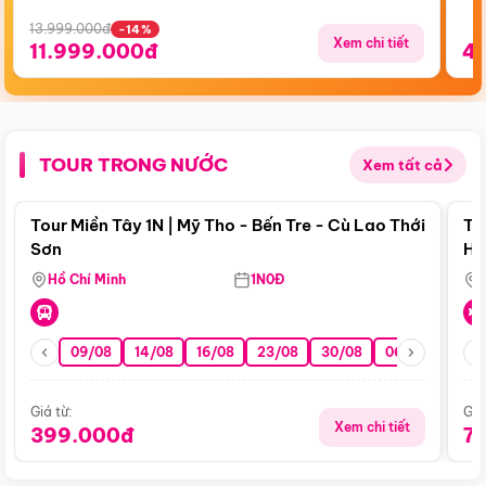
13.999.000đ
-14%
Xem chi tiết
11.999.000đ
4
TOUR TRONG NƯỚC
Xem tất cả
Điểm nổi bật
Tour Miền Tây 1N | Mỹ Tho - Bến Tre - Cù Lao Thới
To
Sơn
Hu
Hồ Chí Minh
1N0Đ
09/08
14/08
16/08
23/08
30/08
06/09
13/0
Giá từ:
Giá
Xem chi tiết
399.000đ
7