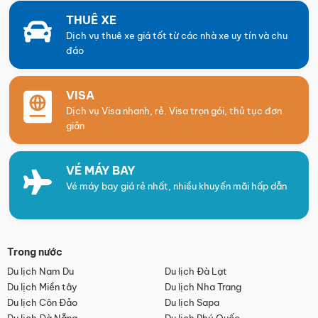
THUÊ XE
Dịch vụ thuê xe giá tốt từ các nhà xe uy tín và chu
đáo
VISA
Dịch vụ Visa nhanh, rẻ. Visa trọn gói, thủ tục đơn
giản
VÉ MÁY BAY
Vé máy bay giá rẻ nhất, nhiều khuyến mãi hấp dẫn
Trong nước
Du lịch Nam Du
Du lịch Đà Lạt
Du lịch Miền tây
Du lịch Nha Trang
Du lịch Côn Đảo
Du lịch Sapa