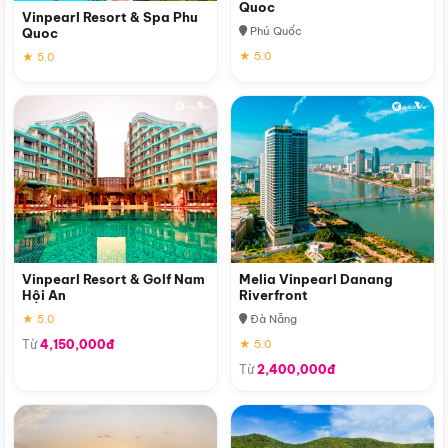
Quoc
Vinpearl Resort & Spa Phu
Phú Quốc
Quoc
★ 5.0
★ 5.0
Vinpearl Resort & Golf Nam
Melia Vinpearl Danang
Hội An
Riverfront
★ 5.0
Đà Nẵng
Từ
4,150,000đ
★ 5.0
Từ
2,400,000đ